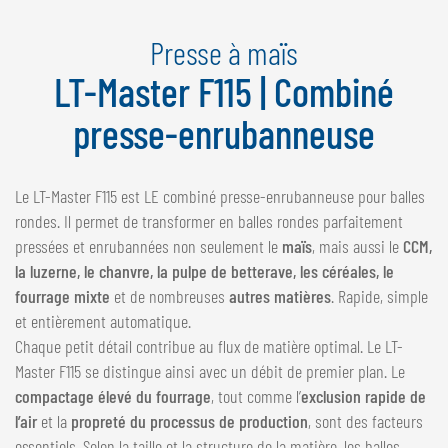
NEDERLANDS
Presse à maïs
FRANÇAIS
DEUTSCH
LT-Master F115 | Combiné
presse-enrubanneuse
SUISSE
GÖWEIL Schweiz
Le LT-Master F115 est LE combiné presse-enrubanneuse pour balles
DEUTSCH
rondes. Il permet de transformer en balles rondes parfaitement
FRANÇAIS
pressées et enrubannées non seulement le
maïs
, mais aussi le
CCM,
la luzerne, le chanvre, la pulpe de betterave, les céréales, le
fourrage mixte
et de nombreuses
autres matières
. Rapide, simple
et entièrement automatique.
Chaque petit détail contribue au flux de matière optimal. Le LT-
Master F115 se distingue ainsi avec un débit de premier plan. Le
compactage élevé du fourrage
, tout comme l’
exclusion rapide de
l’air
et la
propreté du processus de production
, sont des facteurs
essentiels. Selon la taille et la structure de la matière, les balles