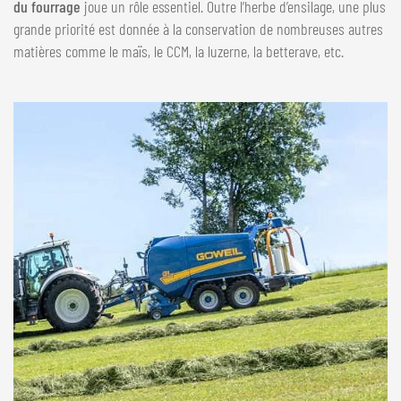
du fourrage
joue un rôle essentiel. Outre l’herbe d’ensilage, une plus
NEDERLANDS
grande priorité est donnée à la conservation de nombreuses autres
FRANÇAIS
matières comme le maïs, le CCM, la luzerne, la betterave, etc.
DEUTSCH
SUISSE
GÖWEIL Schweiz
DEUTSCH
FRANÇAIS