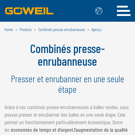
Home
Produits
Combinés presse-enrubanneuse
Aperçu
Choisissez votre langue/votre pays
Combinés presse-
INTERNATIONAL
enrubanneuse
GÖWEIL
Presser et enrubanner en une seule
DEUTSCH
ESPAÑOL
ENGLISH
POLSKI
étape
FRANÇAIS
ČESKÝ
NEDERLANDS
Grâce à nos combinés presse-enrubanneuses à balles rondes, vous
pouvez presser et enrubanner des balles en une seule étape. Cela
BELGIQUE
permet un fonctionnement particulièrement économique. Outre
GÖWEIL BNL
les
économies de temps et d’argent,
l’augmentation de la qualité