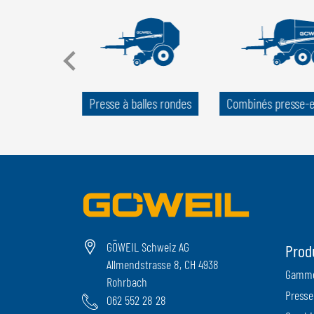
de palettes
Presse à balles rondes
Combinés presse-
GÖWEIL Schweiz AG
Prod
Allmendstrasse 8, CH 4938
Gamme
Rohrbach
Presse
062 552 28 28