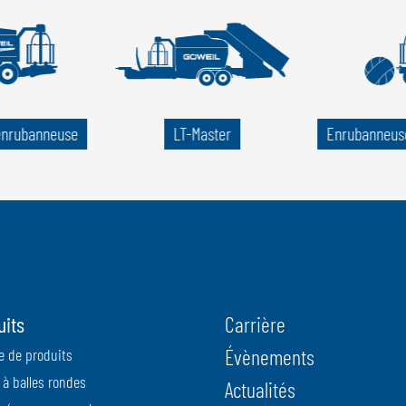
enrubanneuse
LT-Master
Enrubanneuse
uits
Carrière
Évènements
 de produits
 à balles rondes
Actualités