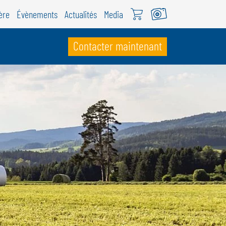
ère
Évènements
Actualités
Media
Contacter maintenant
UISSE
ÖWEIL Schweiz
EUTSCH
RANÇAIS