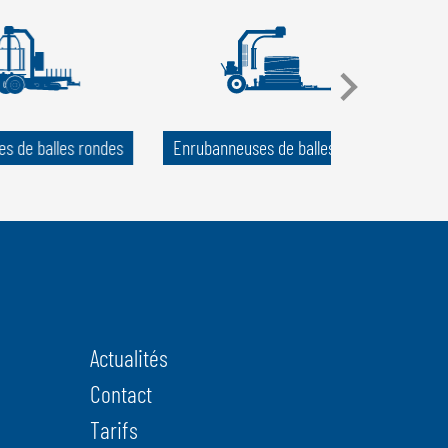
s de balles rondes
Enrubanneuses de balles carrées
M
Actualités
Contact
Tarifs