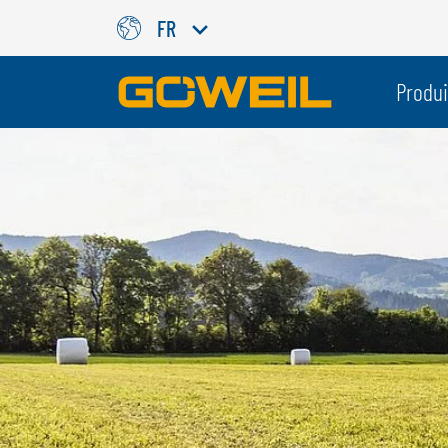
FR
Choisissez votre langue/votr
Produi
INTERNATIONAL
GÖWEIL
DEUTSCH
ESPAÑOL
ENGLISH
POLSKI
FRANÇAIS
ČESKÝ
NEDERLANDS