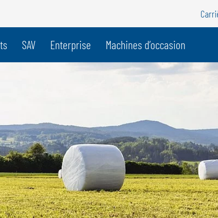
Carri
e pays
ts
SAV
Enterprise
Machines d’occasion
BELGIQUE
S
GÖWEIL BNL
G
NEDERLANDS
D
FRANÇAIS
F
DEUTSCH