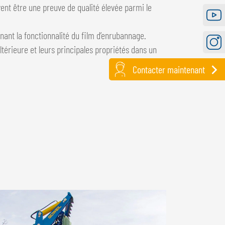
Faceb
ent être une preuve de qualité élevée parmi le
Youtu
nant la fonctionnalité du film d’enrubannage.
ltérieure et leurs principales propriétés dans un
Instag
Contacter maintenant