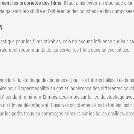
ement les propriétés des films
. Il faut ainsi éviter un stockage à 
de garantir l’élasticité et l’adhérence des couches de film composées 
N
astique pour les films étirables, cela n’a aucune influence sur leur
généralement recommandé de conserver les films dans un endroit sec.
e lors du stockage des bobines et pour les futures balles. Les bobi
saire pour l'imperméabilité au gaz et l’adhérence des différentes co
ux UV pendant minimum 12 mois, deux mois sur le lieu de stockage ave
tion du film se désintègrent. Observez strictement à cet effet les instr
r les petits trous ou dommages mineurs sur les balles ensilées, ob