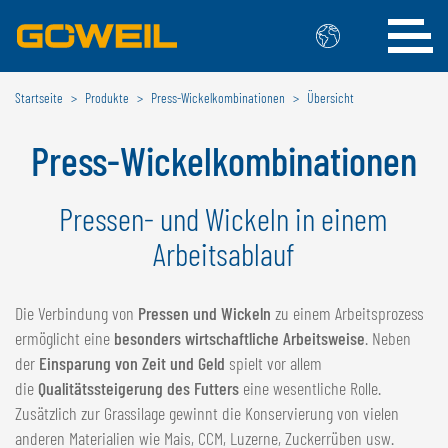
Startseite
Produkte
Press-Wickelkombinationen
Übersicht
Wählen Sie Ihre Sprache / Ihr Land
Press-Wickelkombinationen
INTERNATIONAL
GÖWEIL
Pressen- und Wickeln in einem
Arbeitsablauf
DEUTSCH
ESPAÑOL
ENGLISH
POLSKI
FRANÇAIS
ČESKÝ
Die Verbindung von
Pressen und Wickeln
zu einem Arbeitsprozess
NEDERLANDS
ermöglicht eine
besonders wirtschaftliche Arbeitsweise
. Neben
der
Einsparung von Zeit und Geld
spielt vor allem
BELGIEN
die
Qualitätssteigerung des Futters
eine wesentliche Rolle.
Zusätzlich zur Grassilage gewinnt die Konservierung von vielen
GÖWEIL BNL
anderen Materialien wie Mais, CCM, Luzerne, Zuckerrüben usw.