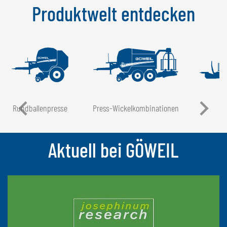
Produktwelt entdecken
NEDERLANDS
FRANÇAIS
DEUTSCH
SCHWEIZ
GÖWEIL Schweiz
DEUTSCH
Rundballen­presse
Press-Wickel­kombinationen
FRANÇAIS
Aktuell bei GÖWEIL