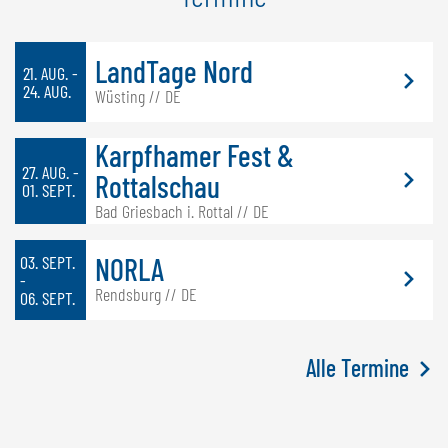
LandTage Nord
21. AUG. -
24. AUG.
Wüsting // DE
Karpfhamer Fest &
27. AUG. -
Rottalschau
01. SEPT.
Bad Griesbach i. Rottal // DE
03. SEPT.
NORLA
-
Rendsburg // DE
06. SEPT.
Alle Termine