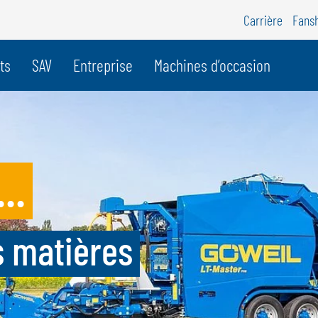
Carrière
Fans
e pays
ts
SAV
Entreprise
Machines d’occasion
BELGIQUE
S
GÖWEIL BNL
G
..
NEDERLANDS
D
FRANÇAIS
F
DEUTSCH
s matières