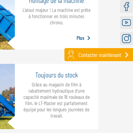
Montage de la machine
L’atout majeur ! La machine est prête
Faceb
à fonctionner en trois minutes
chrono.
Youtu
Plus
Instag
Contacter maintenant
Toujours du stock
Grâce au magasin de film à
rabattement hydraulique d’une
capacité maximale de 18 rouleaux de
film, le LT-Master est parfaitement
équipé pour les longues journées de
travail.