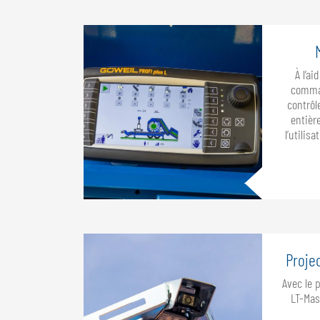
À l’a
comma
contrôl
entiè
l’utilis
Projec
Avec le p
LT-Mas