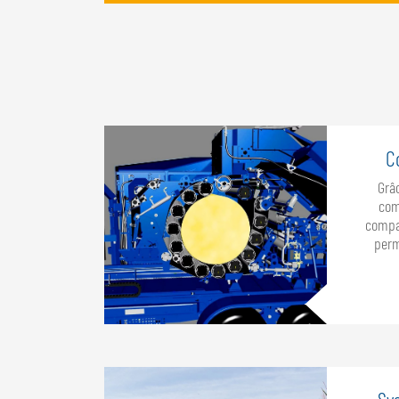
C
Grâ
com
compa
perm