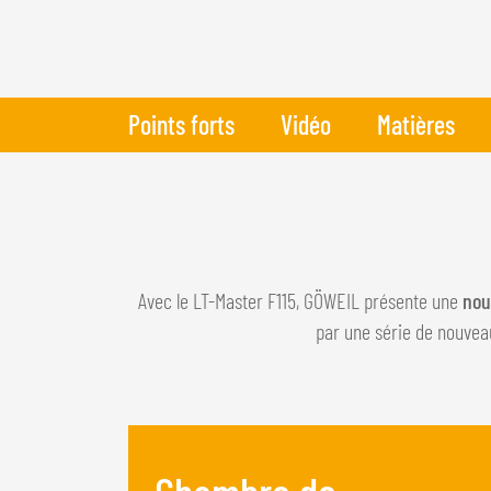
Points forts
Vidéo
Matières
Avec le LT-Master F115, GÖWEIL présente une
nou
par une série de nouveaut