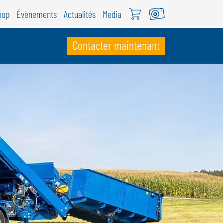
hop
Évènements
Actualités
Media
Contacter maintenant
UISSE
ÖWEIL Schweiz
EUTSCH
RANÇAIS