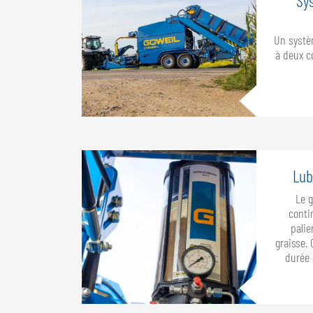
Sy
Un systè
à deux c
Lub
Le g
conti
palie
graisse. 
durée 