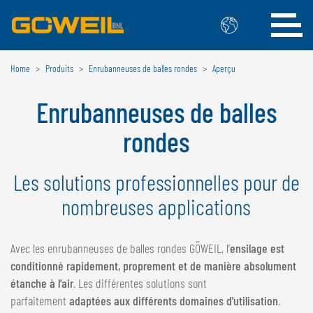
Home
Produits
Enrubanneuses de balles rondes
Aperçu
Choisissez votre langue/votre pays
Enrubanneuses de balles
INTERNATIONAL
rondes
GÖWEIL
Les solutions professionnelles pour de
DEUTSCH
ESPAÑOL
ENGLISH
POLSKI
nombreuses applications
FRANÇAIS
ČESKÝ
NEDERLANDS
Avec les enrubanneuses de balles rondes GÖWEIL, l’
ensilage est
conditionné rapidement, proprement et de manière absolument
BELGIQUE
étanche à l’air
. Les différentes solutions sont
GÖWEIL BNL
parfaitement
adaptées aux différents domaines d'utilisation
.