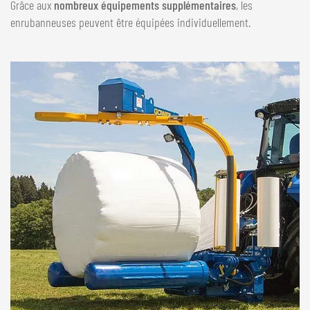
Grâce aux
nombreux équipements supplémentaires
, les
NEDERLANDS
enrubanneuses peuvent être équipées individuellement.
FRANÇAIS
DEUTSCH
SUISSE
GÖWEIL Schweiz
DEUTSCH
FRANÇAIS