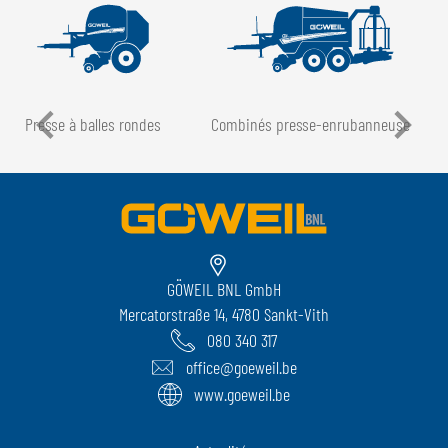
Presse à balles rondes
Combinés presse-enrubanneuse
GÖWEIL BNL GmbH
Mercatorstraße 14, 4780 Sankt-Vith
080 340 317
office@goeweil.be
www.goeweil.be