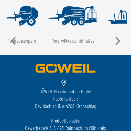
Rondebalenpers
Pers-wikkelcombinaties
LT
GÖWEIL Maschinenbau GmbH
Hoofdkantoor:
Davidschlag 11, A-4202 Kirchschlag
Productieplaats:
Gewerbepark 6, A-4261 Rainbach im Mühlkreis