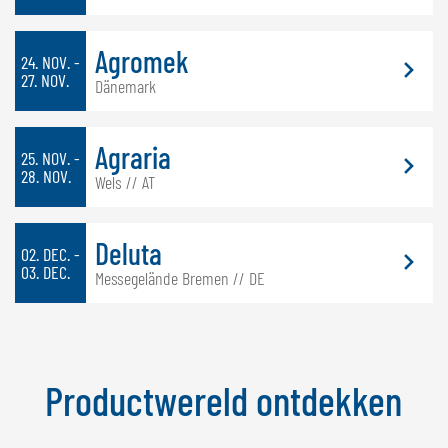
Agromek
24. NOV. -
27. NOV.
Dänemark
Agraria
25. NOV. -
28. NOV.
Wels // AT
Deluta
02. DEC. -
03. DEC.
Messegelände Bremen // DE
Productwereld ontdekken