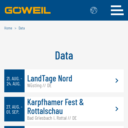
Home
Data
Kies uw taal / land
INTERNATIONAAL
Data
GÖWEIL
DEUTSCH
ESPAÑOL
LandTage Nord
21. AUG. -
ENGLISH
POLSKI
24. AUG.
Wüsting // DE
FRANÇAIS
ČESKÝ
NEDERLANDS
Karpfhamer Fest &
27. AUG. -
Rottalschau
BELGIË
01. SEP.
Bad Griesbach i. Rottal // DE
GÖWEIL BNL