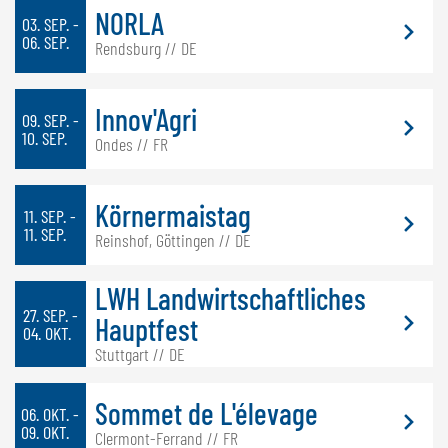
NORLA
NEDERLANDS
03. SEP. -
06. SEP.
FRANÇAIS
Rendsburg // DE
DEUTSCH
Innov'Agri
ZWITSERLAND
09. SEP. -
10. SEP.
Ondes // FR
GÖWEIL Schweiz
DEUTSCH
Körnermaistag
11. SEP. -
FRANÇAIS
11. SEP.
Reinshof, Göttingen // DE
LWH Landwirtschaftliches
27. SEP. -
Hauptfest
04. OKT.
Stuttgart // DE
Sommet de L'élevage
06. OKT. -
09. OKT.
Clermont-Ferrand // FR