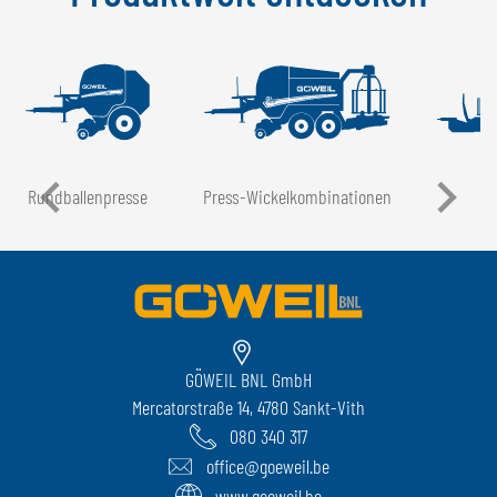
Rundballen­presse
Press-Wickel­kombinationen
GÖWEIL BNL GmbH
Mercatorstraße 14, 4780 Sankt-Vith
080 340 317
office@goeweil.be
www.goeweil.be