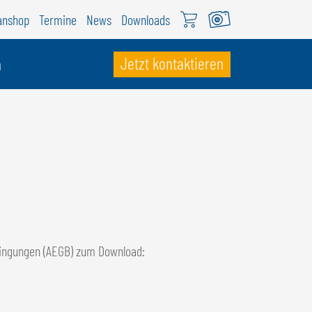
anshop
Termine
News
Downloads
Jetzt kontaktieren
n
CHWEIZ
ÖWEIL Schweiz
EUTSCH
RANÇAIS
dingungen (AEGB) zum Download: