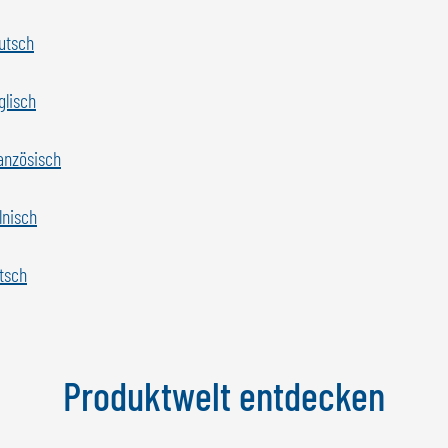
utsch
glisch
anzösisch
lnisch
tsch
Produktwelt entdecken