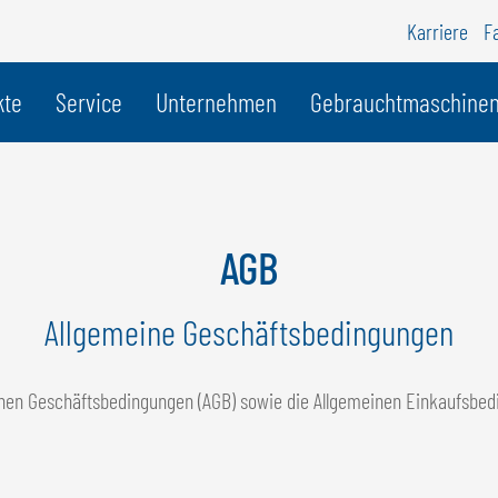
Karriere
F
r Land
kte
Service
Unternehmen
Gebrauchtmaschine
BELGIEN
S
GÖWEIL BNL
G
AGB
NEDERLANDS
D
FRANÇAIS
F
Allgemeine Geschäftsbedingungen
DEUTSCH
einen Geschäftsbedingungen (AGB) sowie die Allgemeinen Einkaufsbe