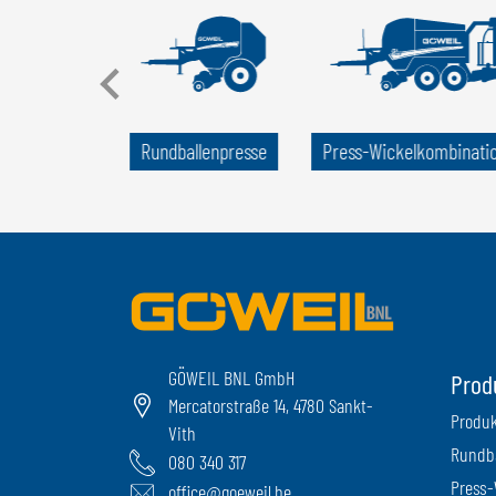
kel­maschine
Rundballen­presse
Press-Wickel­kombinati
GÖWEIL BNL GmbH
Prod
Mercatorstraße 14, 4780 Sankt-
Produk
Vith
Rundba
080 340 317
Press-
office@goeweil.be