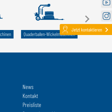
Youtu
Instag
Jetzt kontaktieren
schinen
Quader­ballen-Wickel­maschinen
Ballen­transpor
News
Kontakt
Preisliste