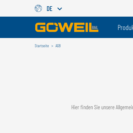
DE
Wählen Sie Ihre Sprache / Ih
Produ
Startseite
AGB
INTERNATIONAL
GÖWEIL
DEUTSCH
ESPAÑOL
ENGLISH
POLSKI
FRANÇAIS
ČESKÝ
NEDERLANDS
Hier finden Sie unsere Allgem