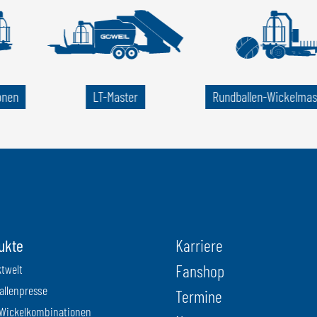
onen
LT-Master
Rund­ballen-Wickel­ma
ukte
Karriere
Fanshop
twelt
llenpresse
Termine
Wickelkombinationen