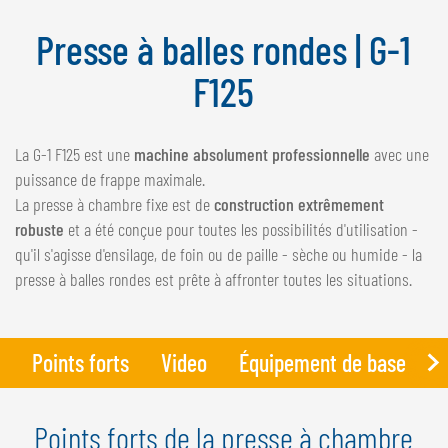
NEDERLANDS
Presse à balles rondes | G-1
FRANÇAIS
DEUTSCH
F125
SUISSE
La G-1 F125 est une
machine absolument professionnelle
avec une
GÖWEIL Schweiz
puissance de frappe maximale.
DEUTSCH
La presse à chambre fixe est de
construction extrêmement
FRANÇAIS
robuste
et a été conçue pour toutes les possibilités d'utilisation -
qu'il s'agisse d'ensilage, de foin ou de paille - sèche ou humide - la
presse à balles rondes est prête à affronter toutes les situations.
Points forts
Video
Équipement de base
D
Points forts de la presse à chambre