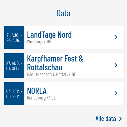
Data
LandTage Nord
21. AUG. -
24. AUG.
Wüsting // DE
Karpfhamer Fest &
27. AUG. -
Rottalschau
01. SEP.
Bad Griesbach i. Rottal // DE
NORLA
03. SEP. -
06. SEP.
Rendsburg // DE
Alle data