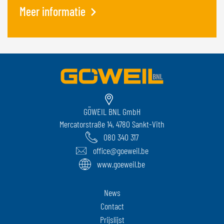
Meer informatie
GÖWEIL BNL GmbH
Mercatorstraße 14, 4780 Sankt-Vith
080 340 317
office@goeweil.be
www.goeweil.be
News
Contact
Prijslijst