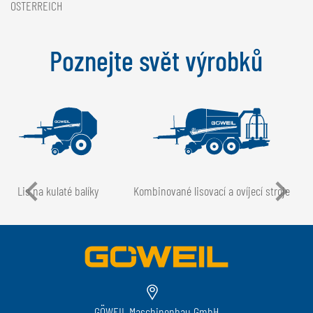
ÖSTERREICH
Poznejte svět výrobků
Lis na kulaté balíky
Kombinované lisovací a ovíjecí stroje
GÖWEIL Maschinenbau GmbH