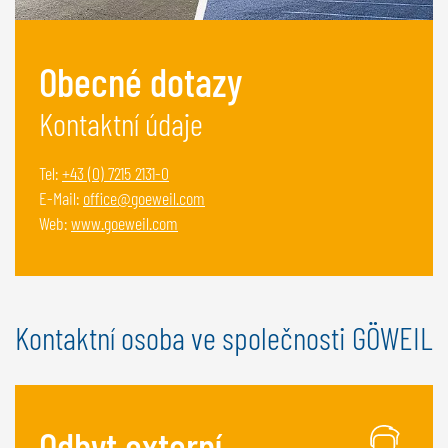
NEDERLANDS
FRANÇAIS
Obecné dotazy
DEUTSCH
Kontaktní údaje
ŠVÝCARSKO
GÖWEIL Schweiz
Tel:
+43 (0) 7215 2131-0
E-Mail:
office@goeweil.com
DEUTSCH
Web:
www.goeweil.com
FRANÇAIS
Kontaktní osoba ve společnosti GÖWEIL
Odbyt externí