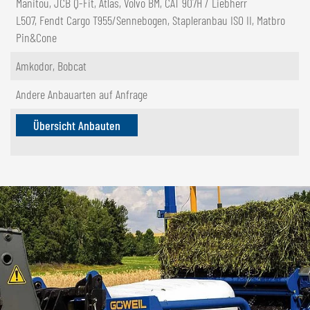
Manitou, JCB Q-Fit, Atlas, Volvo BM, CAT 907H / Liebherr
L507, Fendt Cargo T955/Sennebogen, Stapleranbau ISO II, Matbro
Pin&Cone
Amkodor, Bobcat
Andere Anbauarten auf Anfrage
Übersicht Anbauten