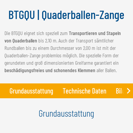
NEDERLANDS
BTGQU | Quaderballen-Zange
FRANÇAIS
DEUTSCH
Die BTGQU eignet sich speziell zum
Transportieren und Stapeln
SCHWEIZ
von Quaderballen
bis 2,10 m. Auch der Transport sämtlicher
GÖWEIL Schweiz
Rundballen bis zu einem Durchmesser von 2,00 m ist mit der
Quaderballen-Zange problemlos möglich. Die spezielle Form der
DEUTSCH
gerundeten und groß dimensionierten Greifarme garantiert ein
FRANÇAIS
beschädigungsfreies und schonendes Klemmen
aller Ballen.
Grundausstattung
Technische Daten
Bilder
Grundausstattung