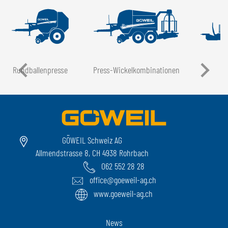
Rundballen­presse
Press-Wickel­kombinationen
GÖWEIL Schweiz AG
Allmendstrasse 8, CH 4938 Rohrbach
062 552 28 28
office@goeweil-ag.ch
www.goeweil-ag.ch
News