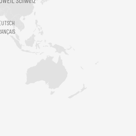
ÖWEIL Schweiz
EUTSCH
RANÇAIS