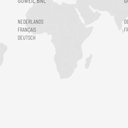
GÖWEIL BNL
G
NEDERLANDS
D
FRANÇAIS
F
DEUTSCH