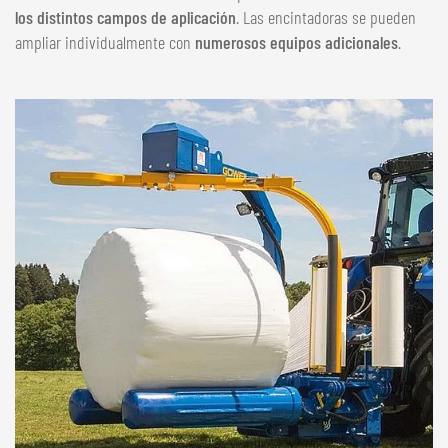
NEDERLANDS
los distintos campos de aplicación
. Las encintadoras se pueden
ampliar individualmente con
numerosos equipos adicionales
.
FRANÇAIS
DEUTSCH
SUIZA
GÖWEIL Schweiz
DEUTSCH
FRANÇAIS