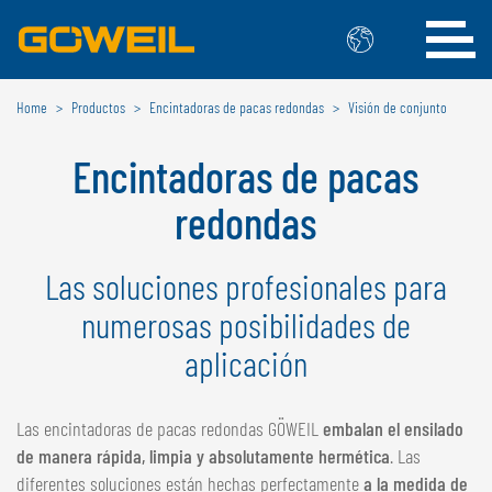
Home
Productos
Encintadoras de pacas redondas
Visión de conjunto
Seleccione su idioma / país
Encintadoras de pacas
INTERNACIONAL
redondas
GÖWEIL
Las soluciones profesionales para
DEUTSCH
ESPAÑOL
ENGLISH
POLSKI
numerosas posibilidades de
FRANÇAIS
ČESKÝ
aplicación
NEDERLANDS
BÉLGICA
Las encintadoras de pacas redondas GÖWEIL
embalan el ensilado
de manera rápida, limpia y absolutamente hermética
. Las
GÖWEIL BNL
diferentes soluciones están hechas perfectamente
a la medida de