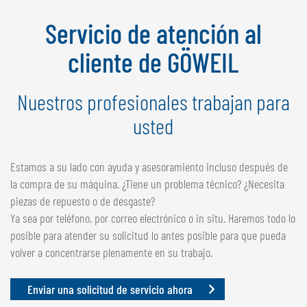
NEDERLANDS
Servicio de atención al
FRANÇAIS
DEUTSCH
cliente de GÖWEIL
SUIZA
Nuestros profesionales trabajan para
GÖWEIL Schweiz
usted
DEUTSCH
FRANÇAIS
Estamos a su lado con ayuda y asesoramiento incluso después de
la compra de su máquina. ¿Tiene un problema técnico? ¿Necesita
piezas de repuesto o de desgaste?
Ya sea por teléfono, por correo electrónico o in situ. Haremos todo lo
posible para atender su solicitud lo antes posible para que pueda
volver a concentrarse plenamente en su trabajo.
Enviar una solicitud de servicio ahora