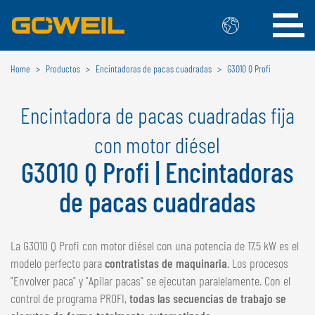
Home
Productos
Encintadoras de pacas cuadradas
G3010 Q Profi
Seleccione su idioma / país
Encintadora de pacas cuadradas fija
INTERNACIONAL
con motor diésel
GÖWEIL
G3010 Q Profi | Encintadoras
DEUTSCH
ESPAÑOL
de pacas cuadradas
ENGLISH
POLSKI
FRANÇAIS
ČESKÝ
NEDERLANDS
La G3010 Q Profi con motor diésel con una potencia de 17,5 kW es el
modelo perfecto para
contratistas de maquinaria
. Los procesos
BÉLGICA
"Envolver paca" y "Apilar pacas" se ejecutan paralelamente. Con el
GÖWEIL BNL
control de programa PROFI,
todas las secuencias de trabajo se