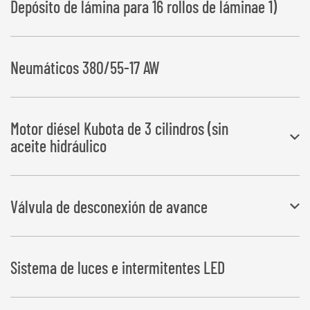
Depósito de lámina para 16 rollos de láminae 1)
Neumáticos 380/55-17 AW
Motor diésel Kubota de 3 cilindros (sin
aceite hidráulico
Motor diésel de 17,5 kW, refrigerado por agua, batería, motor de
Válvula de desconexión de avance
arranque eléctrico, contador de horas, filtro de retorno, tanque de
aceite hidráulico de 44 litros y regulación automática de velocidad
En pacas rectangulares se garantiza así el solapado exacto de la
Sistema de luces e intermitentes LED
lámina