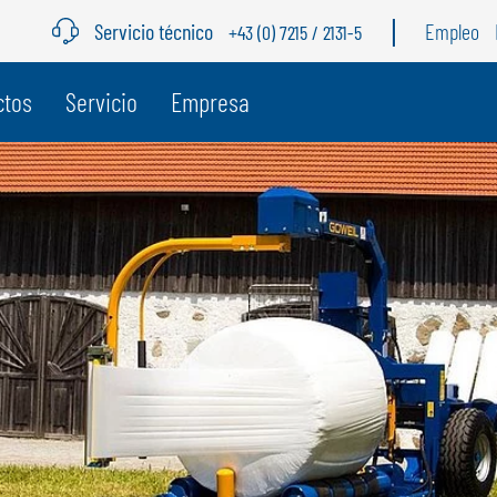
Servicio técnico
Empleo
+43 (0) 7215 / 2131-5
ctos
Servicio
Empresa
BÉLGICA
S
GÖWEIL BNL
G
NEDERLANDS
D
FRANÇAIS
F
DEUTSCH