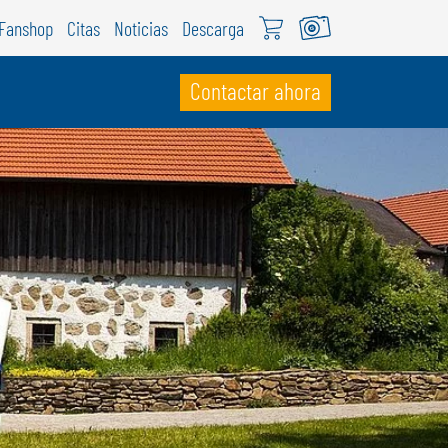
Fanshop
Citas
Noticias
Descarga
Contactar ahora
UIZA
ÖWEIL Schweiz
EUTSCH
RANÇAIS