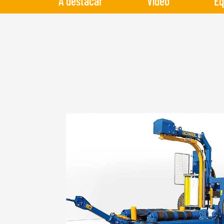
A destacar
Vídeo
Eq