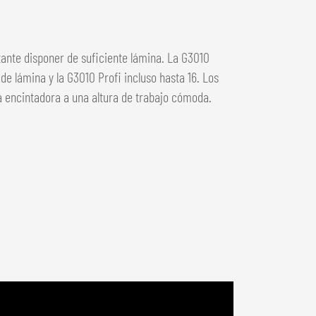
tante disponer de suficiente lámina. La G3010
de lámina y la G3010 Profi incluso hasta 16. Los
la encintadora a una altura de trabajo cómoda.