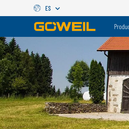
ES
Seleccione su idioma / país
Produ
INTERNACIONAL
GÖWEIL
DEUTSCH
ESPAÑOL
ENGLISH
POLSKI
FRANÇAIS
ČESKÝ
NEDERLANDS