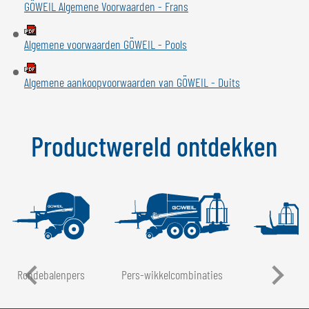
GÖWEIL Algemene Voorwaarden - Frans
NEDERLANDS
FRANÇAIS
Algemene voorwaarden GÖWEIL - Pools
DEUTSCH
Algemene aankoopvoorwaarden van GÖWEIL - Duits
ZWITSERLAND
GÖWEIL Schweiz
Productwereld ontdekken
DEUTSCH
FRANÇAIS
Rondebalenpers
Pers-wikkelcombinaties
LT