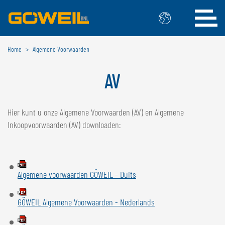
Home
Algemene Voorwaarden
Kies uw taal / land
AV
INTERNATIONAAL
GÖWEIL
Hier kunt u onze Algemene Voorwaarden (AV) en Algemene
Inkoopvoorwaarden (AV) downloaden:
DEUTSCH
ESPAÑOL
ENGLISH
POLSKI
FRANÇAIS
ČESKÝ
NEDERLANDS
Algemene voorwaarden GÖWEIL - Duits
BELGIË
GÖWEIL Algemene Voorwaarden - Nederlands
GÖWEIL BNL