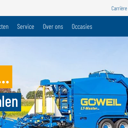
Carrière
cten
Service
Over ons
Occasies
BELGIË
Z
GÖWEIL BNL
G
..
NEDERLANDS
D
FRANÇAIS
F
DEUTSCH
alen