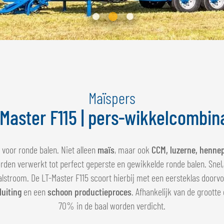
Maïspers
Master F115 | pers-wikkelcombin
 voor ronde balen. Niet alleen
maïs
, maar ook
CCM, luzerne, henne
den verwerkt tot perfect geperste en gewikkelde ronde balen. Snel,
aalstroom. De LT-Master F115 scoort hierbij met een eersteklas doorv
luiting
en een
schoon productieproces
. Afhankelijk van de groott
70% in de baal worden verdicht.