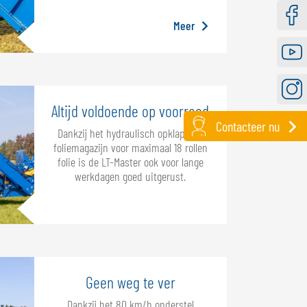
Meer
Faceb
Youtu
Instag
Altijd voldoende op voorraad
Contacteer nu
Dankzij het hydraulisch opklapbare
foliemagazijn voor maximaal 18 rollen
folie is de LT-Master ook voor lange
werkdagen goed uitgerust.
Geen weg te ver
Dankzij het 80 km/h onderstel