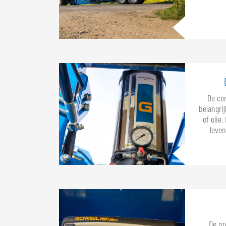
De ce
belangri
of olie.
leven
De p