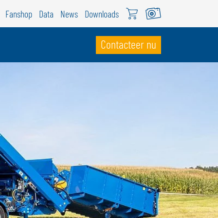
Fanshop
Data
News
Downloads
Contacteer nu
WITSERLAND
ÖWEIL Schweiz
EUTSCH
RANÇAIS