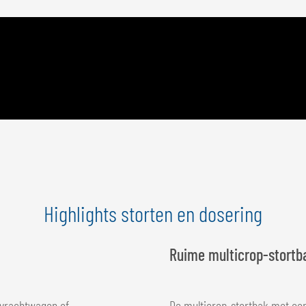
Highlights storten en dosering
Ruime multicrop-stortb
 vrachtwagen of
De multicrop-stortbak met een