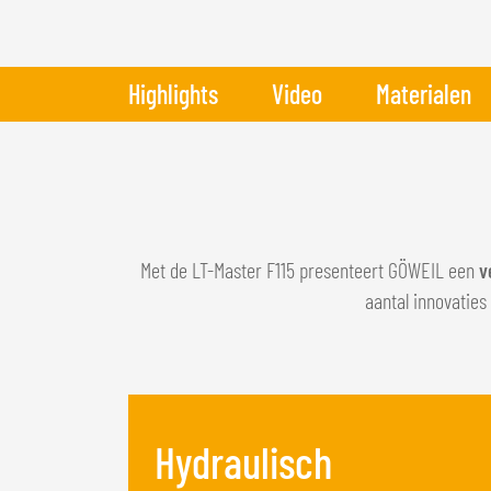
Highlights
Video
Materialen
Met de LT-Master F115 presenteert GÖWEIL een
v
aantal innovaties
Hydraulisch