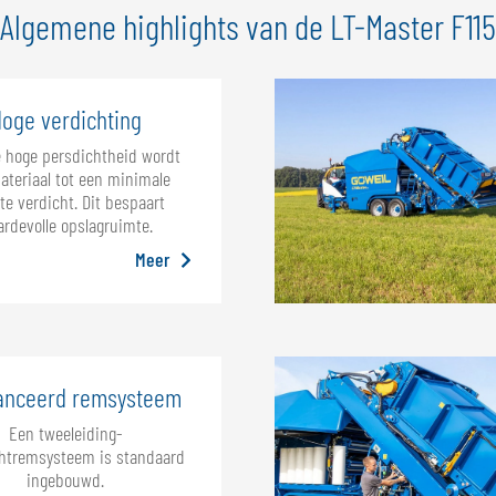
Algemene highlights van de LT-Master F115
oge verdichting
e hoge persdichtheid wordt
ateriaal tot een minimale
te verdicht. Dit bespaart
rdevolle opslagruimte.
Meer
anceerd remsysteem
Een tweeleiding-
htremsysteem is standaard
ingebouwd.