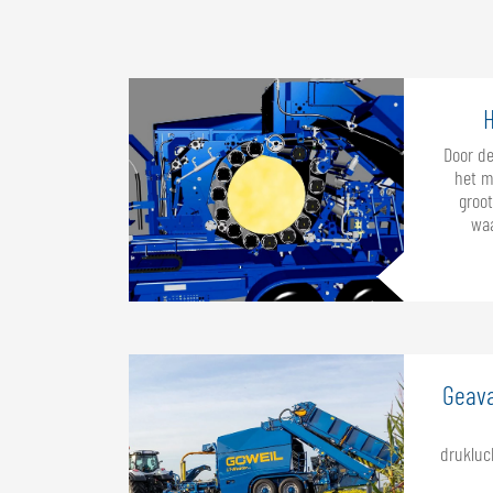
H
Door d
het m
groot
waa
Geav
drukluc