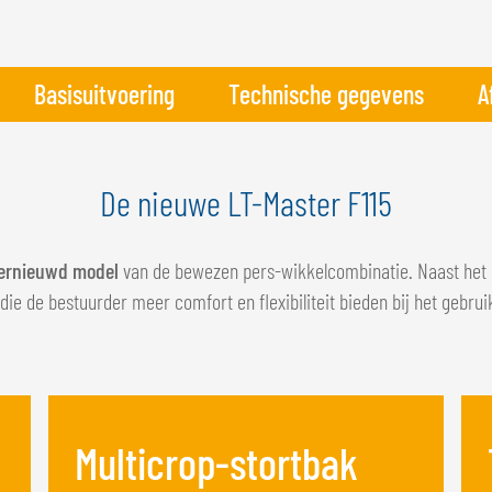
Basisuitvoering
Technische gegevens
A
De nieuwe LT-Master F115
ernieuwd model
van de bewezen pers-wikkelcombinatie. Naast het
 die de bestuurder meer comfort en flexibiliteit bieden bij het gebru
Multicrop-stortbak