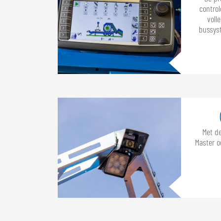
control
voll
bussys
Met de
Master o