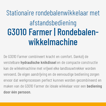
NEDERLANDS
Stationaire rondebalenwikkelaar met
FRANÇAIS
DEUTSCH
afstandsbediening
G3010 Farmer | Rondebalen-
ZWITSERLAND
GÖWEIL Schweiz
wikkelmachine
DEUTSCH
FRANÇAIS
De G3010 Farmer combineert kracht en comfort. Dankzij de
verstelbare
hydraulische knikdissel
en de compacte constructie
kan de wikkelmachine met vrijwel elke landbouwtrekker worden
vervoerd. De eigen aandrijving en de eenvoudige bediening zorgen
ervoor dat werkprocessen perfect kunnen worden gecombineerd en
maken van de G3010 Farmer de ideale wikkelaar voor een
bediening
door één persoon
.