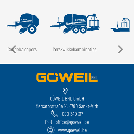
Rondebalenpers
Pers-wikkelcombinaties
LT
GÖWEIL BNL GmbH
Mercatorstraße 14, 4780 Sankt-Vith
080 340 317
office@goeweil.be
www.goeweil.be