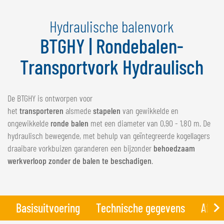
NEDERLANDS
Hydraulische balenvork
FRANÇAIS
DEUTSCH
BTGHY | Rondebalen-
Transportvork Hydraulisch
ZWITSERLAND
GÖWEIL Schweiz
De BTGHY is ontworpen voor
DEUTSCH
het
transporteren
alsmede
stapelen
van gewikkelde en
FRANÇAIS
ongewikkelde
ronde balen
met een diameter van 0,90 - 1,80 m. De
hydraulisch bewegende, met behulp van geïntegreerde kogellagers
draaibare vorkbuizen garanderen een bijzonder
behoedzaam
werkverloop zonder de balen te beschadigen
.
Basisuitvoering
Technische gegevens
Afbee