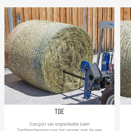
transport van ronde en
vierkante balen.
Met versterkte tanden - Ø: 42 mm, Lengte 1.100 mm
De tanden worden afzonderlijk vastgeschroefd en worden niet in de
roterende buizen
gemonteerd. Dit garandeert een absoluut robuuste constructie voor
zowel de transportvork
als de transportdoorn.
TDE
Transport van ongewikkelde balen
Tandbescherming voor het vervoer over de weg