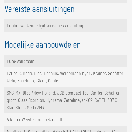
Vereiste aansluitingen
Dubbel werkende hydraulische aansluiting
Mogelijke aanbouwdelen
Euro-vangraam
Hauer B, Merlo, Dieci Dedalus, Weidemann hydr., Kramer, Schäffer
klein, Faucheux, Giant, Genie
SMS, MX, Dieci/New Holland, JCB Compact Tool Carrier, Schäffer
groot, Claas Scorpion, Hydrema, Zettelmeyer 402, CAT TH 407 C,
Skid Steer, Merlo ZM3
Adapter Weiste-driehoek cat. II
Manitou, JCB Q-Fit, Atlas, Volvo BM, CAT 907H / Liebherr L507,