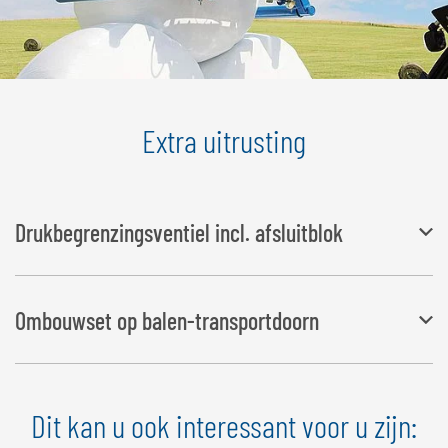
Extra uitrusting
Drukbegrenzingsventiel incl. afsluitblok
nodig voor telescoop-/wielladers met bedrijfsdruk hoger dan 200
Ombouwset op balen-transportdoorn
bar
Met deze ombouwset kan de BTGHY eenvoudig en snel worden
Dit kan u ook interessant voor u zijn:
omgebouwd tot een
balen transportdoorn, waarmee hij geschikt wordt voor het