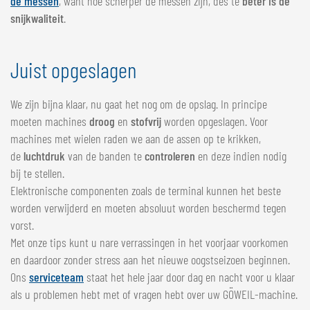
de messen
, want hoe scherper de messen zijn, des te
beter is de
snijkwaliteit
.
Juist opgeslagen
We zijn bijna klaar, nu gaat het nog om de opslag. In principe
moeten machines
droog
en
stofvrij
worden opgeslagen. Voor
machines met wielen raden we aan de assen op te krikken,
de
luchtdruk
van de banden te
controleren
en deze indien nodig
bij te stellen.
Elektronische componenten zoals de terminal kunnen het beste
worden verwijderd en moeten absoluut worden beschermd tegen
vorst.
Met onze tips kunt u nare verrassingen in het voorjaar voorkomen
en daardoor zonder stress aan het nieuwe oogstseizoen beginnen.
Ons
serviceteam
staat het hele jaar door dag en nacht voor u klaar
als u problemen hebt met of vragen hebt over uw GÖWEIL-machine.