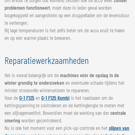
Om ervoor te zorgen dat komend seizoen ook de accu weer
zonder
problemen functioneert
, moet deze in ieder geval worden
losgekoppeld en aangesloten op een druppellader om de levensduur
te verlengen.
Bij lage temperaturen is het zelfs beter om de accu eruit te halen
en op een warme plaats te bewaren.
Reparatiewerkzaamheden
Het is vooral belangrijk om de
machines vóór de opslag in de
winter grondig te onderzoeken
en eventuele schade tijdens het
minder stressvolle winterseizoen te repareren.
Voor de
G-1 F125
en
G-1 F125 Kombi
is het raadzaam om de
kettingspanning te controleren en de kettinglengte te meten met
een slijtagemeetlint. Bovendien moet de werking van der
centrale
smering
worden gecontroleerd.
Nu is ook het moment voor een pick-up-controle en het
slijpen van