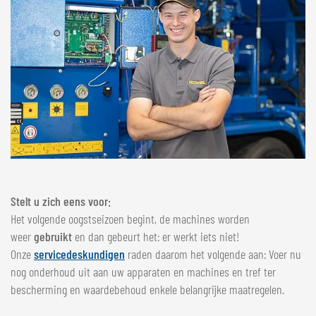
NEDERLANDS
FRANÇAIS
DEUTSCH
ZWITSERLAND
GÖWEIL Schweiz
DEUTSCH
FRANÇAIS
Stelt u zich eens voor:
Het volgende oogstseizoen begint, de machines worden
weer
gebruikt
en dan gebeurt het: er werkt iets niet!
Onze
servicedeskundigen
raden daarom het volgende aan: Voer nu
nog onderhoud uit aan uw apparaten en machines en tref ter
bescherming en waardebehoud enkele belangrijke maatregelen.