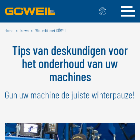
Home
News
Winterfit met GÖWEIL
Kies uw taal / land
Tips van deskundigen voor
INTERNATIONAAL
het onderhoud van uw
GÖWEIL
machines
DEUTSCH
ESPAÑOL
ENGLISH
POLSKI
Gun uw machine de juiste winterpauze!
FRANÇAIS
ČESKÝ
NEDERLANDS
BELGIË
GÖWEIL BNL