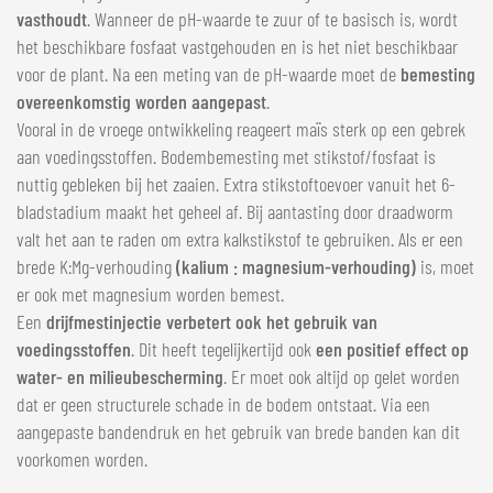
vasthoudt
. Wanneer de pH-waarde te zuur of te basisch is, wordt
het beschikbare fosfaat vastgehouden en is het niet beschikbaar
voor de plant. Na een meting van de pH-waarde moet de
bemesting
overeenkomstig worden aangepast
.
Vooral in de vroege ontwikkeling reageert maïs sterk op een gebrek
aan voedingsstoffen. Bodembemesting met stikstof/fosfaat is
nuttig gebleken bij het zaaien. Extra stikstoftoevoer vanuit het 6-
bladstadium maakt het geheel af. Bij aantasting door draadworm
valt het aan te raden om extra kalkstikstof te gebruiken. Als er een
brede K:Mg-verhouding
(kalium : magnesium-verhouding)
is, moet
er ook met magnesium worden bemest.
Een
drijfmestinjectie verbetert ook het gebruik van
voedingsstoffen
. Dit heeft tegelijkertijd ook
een positief effect op
water- en milieubescherming
. Er moet ook altijd op gelet worden
dat er geen structurele schade in de bodem ontstaat. Via een
aangepaste bandendruk en het gebruik van brede banden kan dit
voorkomen worden.