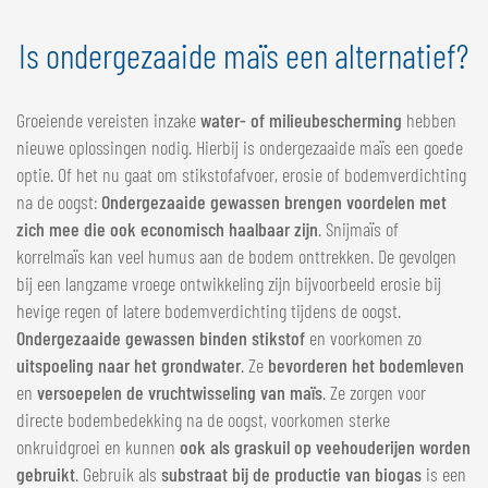
Is ondergezaaide maïs een alternatief?
Groeiende vereisten inzake
water- of milieubescherming
hebben
nieuwe oplossingen nodig. Hierbij is ondergezaaide maïs een goede
optie. Of het nu gaat om stikstofafvoer, erosie of bodemverdichting
na de oogst:
Ondergezaaide gewassen brengen voordelen met
zich mee die ook economisch haalbaar zijn
. Snijmaïs of
korrelmaïs kan veel humus aan de bodem onttrekken. De gevolgen
bij een langzame vroege ontwikkeling zijn bijvoorbeeld erosie bij
hevige regen of latere bodemverdichting tijdens de oogst.
Ondergezaaide gewassen binden stikstof
en voorkomen zo
uitspoeling naar het grondwater
. Ze
bevorderen het bodemleven
en
versoepelen de vruchtwisseling van maïs
. Ze zorgen voor
directe bodembedekking na de oogst, voorkomen sterke
onkruidgroei en kunnen
ook als graskuil op veehouderijen worden
gebruikt
. Gebruik als
substraat bij de productie van biogas
is een