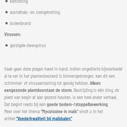
kolfrotting
wortelhals- en stengelrotting
builenbrand
Virussen:
gerstgele dwergvirus
Vaak gaan deze plagen hand in hand. Indien ongedierte bijvoorbeeld
al te ver in het plantenbestand is binnengedrongen, kan dit een
schimmel- of virusaantasting tot gevolg hebben.
Alleen
een
gezonde plant
doorstaat de storm
. Bestrijding is één ding, de
plant van begin af aan gezond houden, is een heel ander verhaal.
Dat begint reeds bij een
goede bodem-/stoppelbewerking
.
Meer over het thema
“Mycotoxine in maïs”
vindt u in het
artikel
“Voederkwaliteit bij maïsbalen”