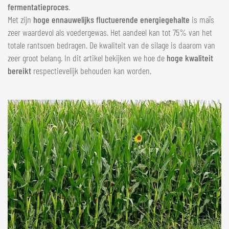
fermentatieproces
.
Met zijn
hoge en
nauwelijks fluctuerende energiegehalte
is maïs
zeer waardevol als voedergewas. Het aandeel kan tot 75% van het
totale rantsoen bedragen. De kwaliteit van de silage is daarom van
zeer groot belang. In dit artikel bekijken we hoe de
hoge kwaliteit
bereikt
respectievelijk behouden kan worden.