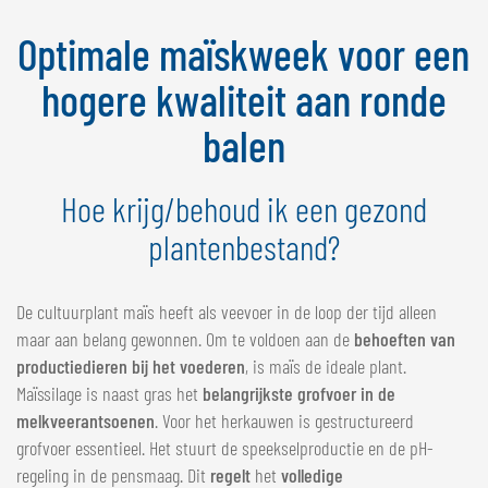
NEDERLANDS
Optimale maïskweek voor een
FRANÇAIS
DEUTSCH
hogere kwaliteit aan ronde
balen
ZWITSERLAND
GÖWEIL Schweiz
Hoe krijg/behoud ik een gezond
DEUTSCH
plantenbestand?
FRANÇAIS
De cultuurplant maïs heeft als veevoer in de loop der tijd alleen
maar aan belang gewonnen. Om te voldoen aan de
behoeften van
productiedieren bij het voederen
, is maïs de ideale plant.
Maïssilage is naast gras het
belangrijkste grofvoer in de
melkveerantsoenen
. Voor het herkauwen is gestructureerd
grofvoer essentieel. Het stuurt de speekselproductie en de pH-
regeling in de pensmaag. Dit
regelt
het
volledige