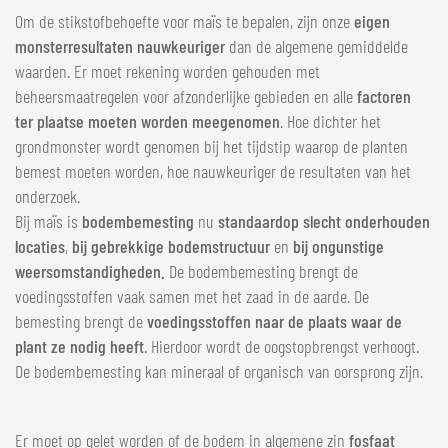
Om de stikstofbehoefte voor maïs te bepalen, zijn onze
eigen
monsterresultaten nauwkeuriger
dan de algemene gemiddelde
waarden. Er moet rekening worden gehouden met
beheersmaatregelen voor afzonderlijke gebieden en alle
factoren
ter plaatse moeten worden meegenomen
. Hoe dichter het
grondmonster wordt genomen bij het tijdstip waarop de planten
bemest moeten worden, hoe nauwkeuriger de resultaten van het
onderzoek.
Bij maïs is
bodembemesting
nu
standaard
op slecht onderhouden
locaties
,
bij gebrekkige bodemstructuur
en
bij ongunstige
weersomstandigheden.
De bodembemesting brengt de
voedingsstoffen vaak samen met het zaad in de aarde. De
bemesting brengt de
voedingsstoffen naar de plaats waar de
plant ze nodig heeft
. Hierdoor wordt de oogstopbrengst verhoogt.
De bodembemesting kan mineraal of organisch van oorsprong zijn.
Er moet op gelet worden of de bodem in algemene zin
fosfaat