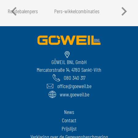
Rondebalenpers
Pers-wikkelcombinaties
LT
GÖWEIL BNL GmbH
Mercatorstraße 14, 4780 Sankt-Vith
080 340 317
office@goeweil.be
www.goeweil.be
News
Contact
Prijslijst
Verklaring over de Gegevensbeschmering