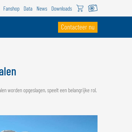
Fanshop
Data
News
Downloads
Contacteer nu
WITSERLAND
ÖWEIL Schweiz
alen
EUTSCH
RANÇAIS
alen worden opgeslagen, speelt een belangrijke rol.