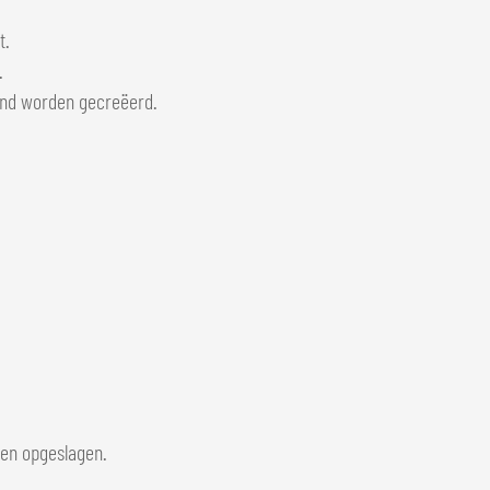
t.
.
and worden gecreëerd.
den opgeslagen.