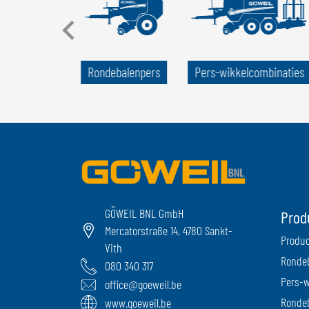
kkelmachine
Rondebalenpers
Pers-wikkelcombinaties
GÖWEIL BNL GmbH
Prod
Mercatorstraße 14, 4780 Sankt-
Produc
Vith
Ronde
080 340 317
Pers-w
office@goeweil.be
Ronde
www.goeweil.be