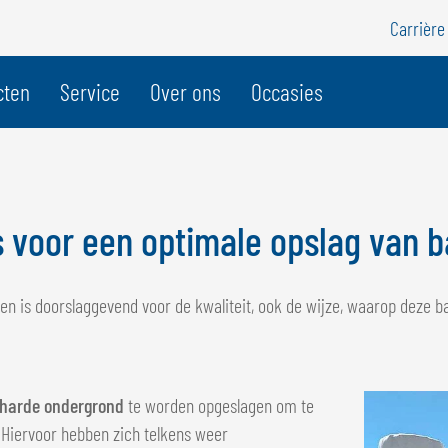
Carrière
cten
Service
Over ons
Occasies
BELGIË
Z
GÖWEIL BNL
G
s voor een optimale opslag van b
NEDERLANDS
D
FRANÇAIS
F
len is doorslaggevend voor de kwaliteit, ook de wijze, waarop deze b
DEUTSCH
harde ondergrond
te worden opgeslagen om te
Hiervoor hebben zich telkens weer