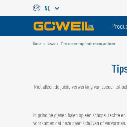
NL
Kies uw taal / land
Produ
Home
News
Tips voor een optimale opslag van balen
INTERNATIONAAL
GÖWEIL
Tip
DEUTSCH
ESPAÑOL
ENGLISH
POLSKI
Niet alleen de juiste verwerking van voeder tot ba
FRANÇAIS
ČESKÝ
NEDERLANDS
In principe dienen balen op een schone, rechte en
voorkomen dat deze gaan schuiven of vervormen. 