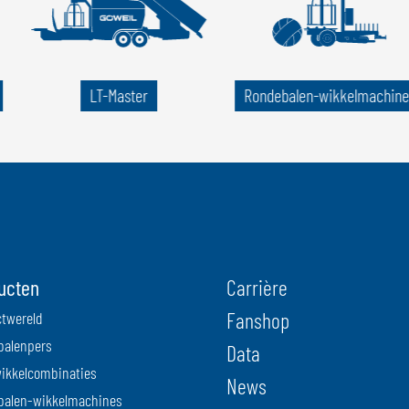
LT-Master
Rondebalen-wikkelmachine
ucten
Carrière
Fanshop
twereld
balenpers
Data
ikkelcombinaties
News
balen-wikkelmachines