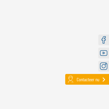
Faceb
Youtu
Instag
Contacteer nu