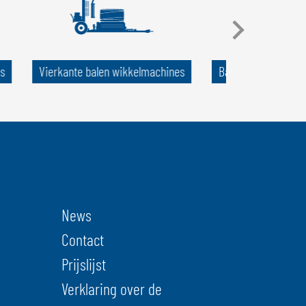
s
Vierkante balen wikkelmachines
Balen-transportwer
News
Contact
Prijslijst
Verklaring over de