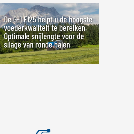
De G-1 F125 helpt u de hoogste
voederkwaliteit te bereiken.
Optimale snijlengte voor de
silage van ronde balen