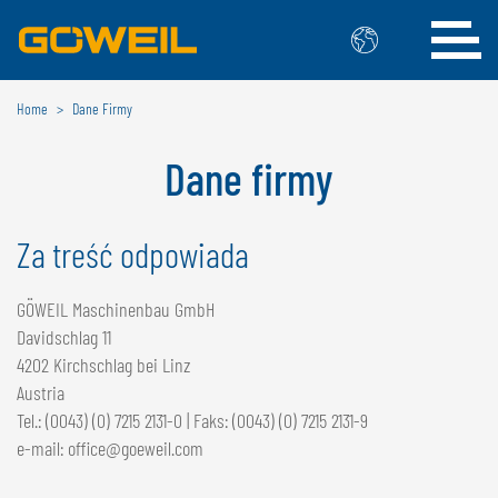
Home
Dane Firmy
Wybierz swój język / swój kraj
Dane firmy
MIĘDZYNARODOWY
GÖWEIL
Za treść odpowiada
DEUTSCH
ESPAÑOL
GÖWEIL Maschinenbau GmbH
ENGLISH
POLSKI
Davidschlag 11
FRANÇAIS
ČESKÝ
4202 Kirchschlag bei Linz
NEDERLANDS
Austria
Tel.: (0043) (0) 7215 2131-0 | Faks: (0043) (0) 7215 2131-9
BELGIA
e-mail: office@goeweil.com
GÖWEIL BNL