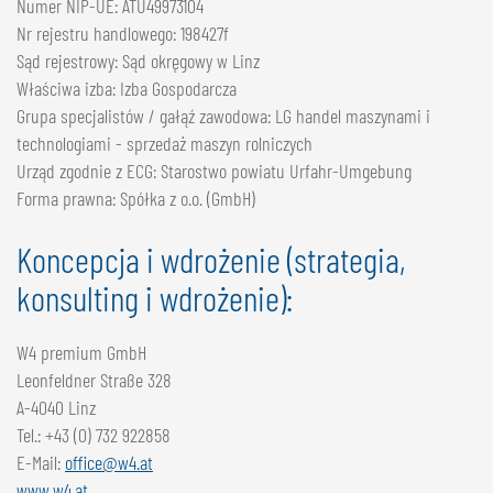
Numer NIP-UE: ATU49973104
NEDERLANDS
Nr rejestru handlowego: 198427f
FRANÇAIS
Sąd rejestrowy: Sąd okręgowy w Linz
DEUTSCH
Właściwa izba: Izba Gospodarcza
Grupa specjalistów / gałąź zawodowa: LG handel maszynami i
SZWAJCARIA
technologiami - sprzedaż maszyn rolniczych
Urząd zgodnie z ECG: Starostwo powiatu Urfahr-Umgebung
GÖWEIL Schweiz
Forma prawna: Spółka z o.o. (GmbH)
DEUTSCH
Koncepcja i wdrożenie (strategia,
FRANÇAIS
konsulting i wdrożenie):
W4 premium GmbH
Leonfeldner Straße 328
A-4040 Linz
Tel.: +43 (0) 732 922858
E-Mail:
office@w4.at
www.w4.at