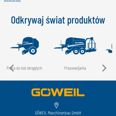
Odkrywaj świat produktów
Prasa do bel okrągłych
Prasoowijarka
GÖWEIL Maschinenbau GmbH