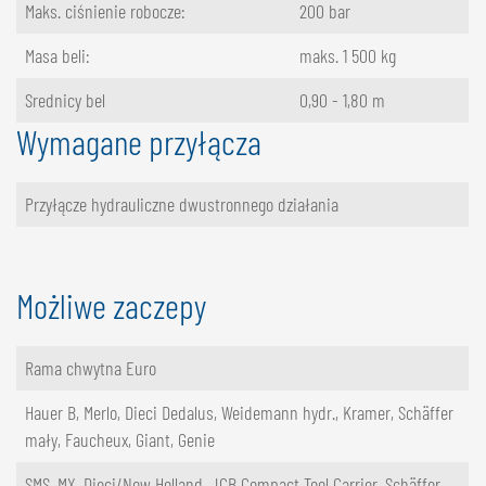
Maks. ciśnienie robocze:
200 bar
Masa beli:
maks. 1 500 kg
Srednicy bel
0,90 - 1,80 m
Wymagane przyłącza
Przyłącze hydrauliczne dwustronnego działania
Możliwe zaczepy
Rama chwytna Euro
Hauer B, Merlo, Dieci Dedalus, Weidemann hydr., Kramer, Schäffer
mały, Faucheux, Giant, Genie
SMS, MX, Dieci/New Holland, JCB Compact Tool Carrier, Schäffer