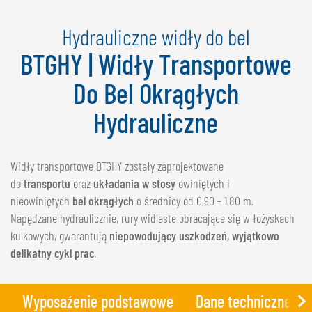
NEDERLANDS
Hydrauliczne widły do bel
FRANÇAIS
DEUTSCH
BTGHY | Widły Transportowe
Do Bel Okrągłych
SZWAJCARIA
GÖWEIL Schweiz
Hydrauliczne
DEUTSCH
FRANÇAIS
Widły transportowe BTGHY zostały zaprojektowane
do
transportu
oraz
układania w stosy
owiniętych i
nieowiniętych
bel okrągłych
o średnicy od 0,90 - 1,80 m.
Napędzane hydraulicznie, rury widlaste obracające się w łożyskach
kulkowych, gwarantują
niepowodujący uszkodzeń, wyjątkowo
delikatny cykl prac
.
Wyposaźenie podstawowe
Dane techniczne