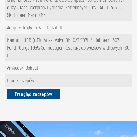
duży, Claas Scorpion, Hydrema, Zettelmeyer 402, CAT TH 407 C,
Skid Steer, Merlo ZM3
Adapter trójkąta Weiste kat. II
Manitou, JCB Q-Fit, Atlas, Volvo BM, CAT 907H / Liebherr L507,
Fendt Cargo T955/Sennebogen, Osprzęt do wózków widłowych ISO
II
Amkodor, Bobcat
Inne zaczepów
Przegląd zaczepów