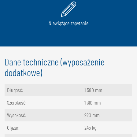
Niewiążące zapytanie
Dane techniczne (wyposażenie
dodatkowe)
Długość:
1 580 mm
Szerokość:
1 310 mm
Wysokość:
920 mm
Ciężar:
245 kg