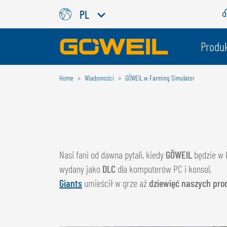
PL
Wybierz swój język / swój kra
Produ
Home
Wiadomości
GÖWEIL w Farming Simulator
MIĘDZYNARODOWY
GÖWEIL
DEUTSCH
ESPAÑOL
ENGLISH
POLSKI
Nasi fani od dawna pytali, kiedy
GÖWEIL
będzie w
FRANÇAIS
ČESKÝ
wydany jako
DLC
dla komputerów PC i konsol.
NEDERLANDS
Giants
umieścił w grze aż
dziewięć naszych pr