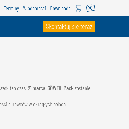
Terminy
Wiadomości
Downloads
Skontaktuj się teraz
ZWAJCARIA
ÖWEIL Schweiz
EUTSCH
RANÇAIS
szedł ten czas:
21 marca
,
GÖWEIL Pack
zostanie
lości surowców w okrągłych belach.