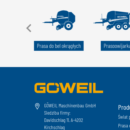
ka paletowa
Prasa do bel okrągłych
Prasoowijark
GÖWEIL Maschinenbau GmbH
Prod
Siedziba firmy:
Świat 
Davidschlag 11, A-4202
Prasa 
Kirchschlag