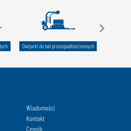
łych
Owijarki do bel prostopadłościennych
Urządzenia 
Wiadomości
Kontakt
Cennik