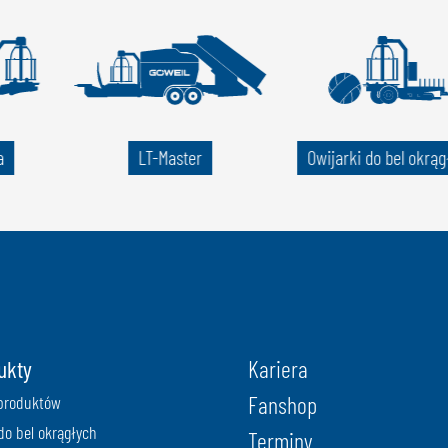
a
LT-Master
Owijarki do bel okrąg
ukty
Kariera
Fanshop
produktów
do bel okrągłych
Terminy