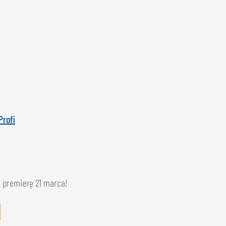
Profi
na premierę 21 marca!