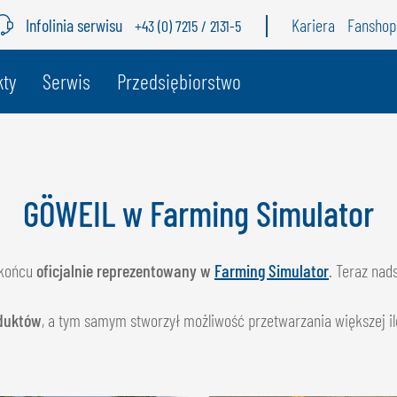
Infolinia serwisu
Kariera
Fanshop
+43 (0) 7215 / 2131-5
j
kty
Serwis
Przedsiębiorstwo
BELGIA
S
GÖWEIL BNL
G
GÖWEIL w Farming Simulator
NEDERLANDS
D
FRANÇAIS
F
 końcu
oficjalnie reprezentowany w
Farming Simulator
. Teraz nad
DEUTSCH
oduktów
, a tym samym stworzył możliwość przetwarzania większej i