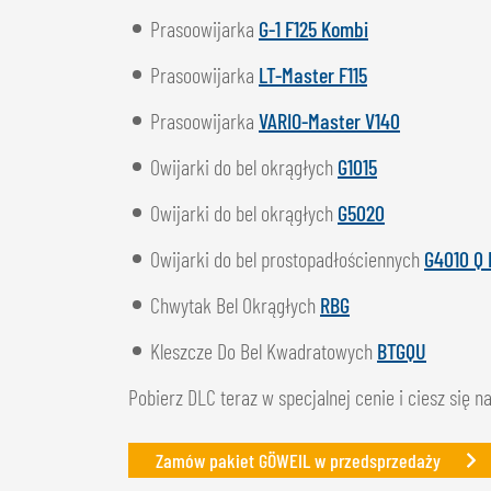
Prasoowijarka
G-1 F125 Kombi
Prasoowijarka
LT-Master F115
Prasoowijarka
VARIO-Master V140
Owijarki do bel okrągłych
G1015
Owijarki do bel okrągłych
G5020
Owijarki do bel prostopadłościennych
G4010 Q 
Chwytak Bel Okrągłych
RBG
Kleszcze Do Bel Kwadratowych
BTGQU
Pobierz DLC teraz w specjalnej cenie i ciesz się 
Zamów pakiet GÖWEIL w przedsprzedaży