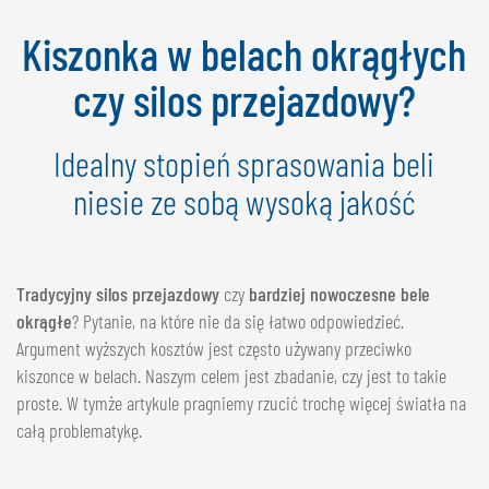
NEDERLANDS
Kiszonka w belach okrągłych
FRANÇAIS
DEUTSCH
czy silos przejazdowy?
SZWAJCARIA
Idealny stopień sprasowania beli
GÖWEIL Schweiz
niesie ze sobą wysoką jakość
DEUTSCH
FRANÇAIS
Tradycyjny silos przejazdowy
czy
bardziej nowoczesne bele
okrągłe
? Pytanie, na które nie da się łatwo odpowiedzieć.
Argument wyższych kosztów jest często używany przeciwko
kiszonce w belach. Naszym celem jest zbadanie, czy jest to takie
proste. W tymże artykule pragniemy rzucić trochę więcej światła na
całą problematykę.