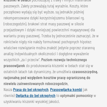
paszowych. Zalety przeważają tutaj wyraźnie. Koszty, które
początkowo wydają się być wyższe, są jednakże później
rekompensowane dzięki korzystniejszemu bilansowi rg.
(roboczogodzin), brakowi strat masy paszowej w silosie
przejazdowym i dzięki mniejszej powierzchni magazynowej dla
wariantu prasy paszowej. Trzeba by jednocześnie zaznaczyć, że w
rolnictwie nigdy nie należy formułować pochopnych hipotez:
właściwe rozwiązanie można znaleźć jedynie poprzez staranną
analizę indywidualnych okoliczności i dogłębne wyważenie
wszystkich „za i przeciw”.
Poziom rozwoju technicznego
prasoowijarek
do produkowania kiszonki w belach stał się w
ostatnich latach tak dynamiczny, że umożliwia
czasooszczędną,
racjonalną pod względem kosztów pracę ograniczoną do
niewielu zainwestowanych roboczogodzin.
Nasza
Prasa do bel okrągłych
,
Prasoowijarka kombi
jak
również
Owijarka do bel okrągłych
to
optymalni pomocnicy
w
uzyskiwaniu kiszonki wysokiej jakości.