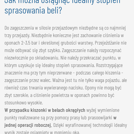
sprasowania beli?
Do zagęszczenia w silosie przejazdowym niezbędne są co najmniej
trzy przejazdy. Niezbędnie konieczne jest zachowanie ciśnienia w
oponach 2-3,5 bar i określonej grubości warstwy. Przejeżdżanie nie
może odbywać się zbyt szybko. Zagęszczanie należy rozpoczynać
niezwłocznie po składowaniu. Nie należy przekraczać punktu, w
którym uzyskuje się idealny stopień sprasowania. Rozstrzygające
znaczenie ma przy tym nieprzerwane - podczas całego kiszenia -
zagęszczanie przez walec. Ważna jest tu nie tylko waga pojazdu, ale
również czas trwania wywieranego nacisku. Opony nie mogą być
zbyt szerokie, a ciśnienie powietrza w oponach powinno być
stosunkowo wysokie.
W przypadku kiszonki w belach okrągłych
wyżej wymienione
punkty realizowane są przy pomocy prasy lub prasoowijarki
w
jednej operacji roboczej.
Dzięki wyrafinowanej technologii idealny
wynik zostaje osiągnięty w mgnieniu oka.