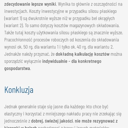
zdecydowanie lepsze wyniki
. Wynika to głównie z oszczędności na
inwestycjach. Koszty inwestycyjne w przypadku silosu płaskiego
(wariant 1) są dwukrotnie wyższe niż w przypadku bel okrągłych
(wariant 2). To samo dotyczy kosztów magazynowych składowania.
Także tutaj koszty użytkowania silosu płaskiego są znacznie wyższe.
Pracochłonność procesów roboczych od koszenia do składowania
wynosi ok. 50 rg. dla wariantu 1 i tylko ok. 40 rg. dla wariantu 2.
Jednakże należy przyznać, że
dokładną kalkulację kosztów
można
sporządzić wyłącznie
indywidualnie - dla konkretnego
gospodarstwa
.
Konkluzja
Jednak generalnie staje się jasne dla każdego: kto chce być
elastyczny i korzystać z mniejszego nakładu pracy nie zrzekając się
jednocześnie z
dobrej, świeżej jakości
,
nie może rezygnować z
kiszonki w belach
pochodzącej z trawy i innych materiałów