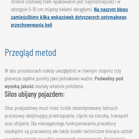
stronie czołowej (tam opakowanie jest najmocniejsze) i w
odstępie 5-10 cm między belami okrągłymi.
Na naszym blogu
zamieściliśmy kilka wskazówek dotyczących optymalnego
przechowywania beli
Przegląd metod
W obu procedurach należy uwzględnić w równym stopniu trzy
pierwsze ogólne punkty jako jednakowo ważne.
Podwaliny pod
wysoką jakość
zostały właśnie położone.
Silos ubijany pojazdem:
Silos przejazdowy musi mieć ściśle skoordynowany łańcuch
procesowy obejmujący przetrząsanie, cięcie na sieczkę, transport
oraz ubijanie. Dla nienagannego funkcjonowania procedury
niezbędni są pracownicy ale także środki techniczne biorące udział
w następujących po sobie operacjach procesowych. Do kiszenia