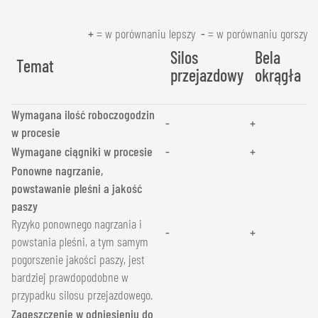
+
= w porównaniu lepszy
-
= w porównaniu gorszy
Silos
Bela
Temat
przejazdowy
okrągła
Wymagana ilość roboczogodzin
-
+
w procesie
Wymagane ciągniki w procesie
-
+
Ponowne nagrzanie,
powstawanie pleśni a jakość
paszy
Ryzyko ponownego nagrzania i
-
+
powstania pleśni, a tym samym
pogorszenie jakości paszy, jest
bardziej prawdopodobne w
przypadku silosu przejazdowego.
Zagęszczenie w odniesieniu do