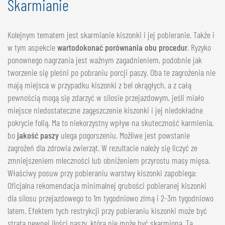
Skarmianie
Kolejnym tematem jest skarmianie kiszonki i jej pobieranie. Także i
w tym aspekcie
warto
dokonać porównania obu procedur
. Ryzyko
ponownego nagrzania jest ważnym zagadnieniem, podobnie jak
tworzenie się pleśni po pobraniu porcji paszy. Oba te zagrożenia nie
mają miejsca w przypadku kiszonki z bel okrągłych, a z całą
pewnością mogą się zdarzyć w silosie przejazdowym, jeśli miało
miejsce niedostateczne zagęszczenie kiszonki i jej niedokładne
pokrycie folią. Ma to niekorzystny wpływ na skuteczność karmienia,
bo
jakość paszy
ulega pogorszeniu. Możliwe jest powstanie
zagrożeń dla zdrowia zwierząt. W rezultacie należy się liczyć ze
zmniejszeniem mleczności lub obniżeniem przyrostu masy mięsa.
Właściwy posuw przy pobieraniu warstwy kiszonki zapobiega:
Oficjalna rekomendacja minimalnej grubości pobieranej kiszonki
dla silosu przejazdowego to 1m tygodniowo zimą i 2-3m tygodniowo
latem. Efektem tych restrykcji przy pobieraniu kiszonki może być
strata pewnej ilości paszy, która nie może być skarmiona. Ta