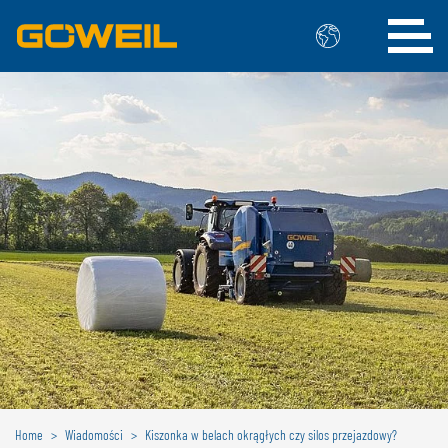
Wybierz swój język / swój kraj
MIĘDZYNARODOWY
GÖWEIL
DEUTSCH
ESPAÑOL
ENGLISH
POLSKI
FRANÇAIS
ČESKÝ
NEDERLANDS
BELGIA
GÖWEIL BNL
Home
Wiadomości
Kiszonka w belach okrągłych czy silos przejazdowy?