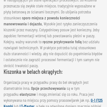
przeznacza się zwykle stałe miejsce, tradycyjnie wyposażone w
płytę betonową ze ścianami bocznymi. Do ubijania potrzeba
stosunkowo
sporo miejsca z powodu konieczności
manewrowania i dojazdu.
Wysokie jest ryzyko zanieczyszczenia
kiszonki przez maszyny. Cotygodniowy posuw jest konieczny, żeby
zapobiec fermentacji wtórnej lub powstawaniu pleśni w paszy.
Kolejny, ważny warunek to
ręczne przykrywanie folią
bez udziału
rozwiązań technicznych. W praktyce potrzeba tutaj stosunkowo
dużo staranności i wiedzy, aby nie dopuścić do popełnienia błędów
i ostatecznie nie zagrozić procesowi fermentacji i tym samym nie
skrócić trwałości paszy.
Kiszonka w belach okrągłych:
Organizacja pracy w przypadku prasy do bel okrągłych jest
diametralnie inna.
Opcje przechowywania
są w tym
przypadku
elastyczne
i mogą zmieniać się co roku. Praca jest
wykonywana na miejscu przy pomocy prasoowijarek jak np.
G-1 F125
Kombi
lub
LT-Master
, a bele są odwożone dopiero znacznie później.