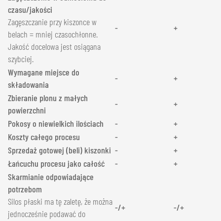
czasu/jakości
Zagęszczanie przy kiszonce w
-
+
belach = mniej czasochłonne.
Jakość docelowa jest osiągana
szybciej.
Wymagane miejsce do
-
+
składowania
Zbieranie plonu z małych
-
+
powierzchni
Pokosy o niewielkich ilościach
-
+
Koszty całego procesu
-
+
Sprzedaż gotowej (beli) kiszonki
-
+
Łańcuchu procesu jako całość
-
+
Skarmianie odpowiadające
potrzebom
Silos płaski ma tę zaletę, że można
-/+
-/+
jednocześnie podawać do