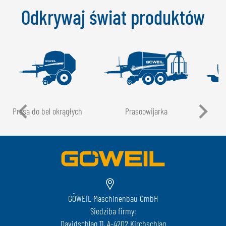
Odkrywaj świat produktów
Prasa do bel okrągłych
Prasoowijarka
GÖWEIL Maschinenbau GmbH
Siedziba firmy:
Davidschlag 11, A-4202 Kirchschlag