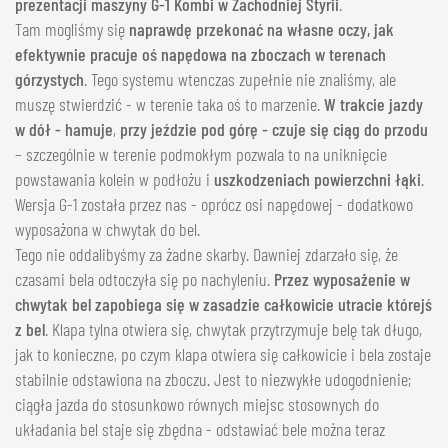
prezentacji maszyny G-1 Kombi w Zachodniej Styrii
.
Tam mogliśmy się
naprawdę przekonać na własne oczy, jak
efektywnie pracuje oś napędowa na zboczach w terenach
górzystych
. Tego systemu wtenczas zupełnie nie znaliśmy, ale
muszę stwierdzić - w terenie taka oś to marzenie.
W trakcie jazdy
w dół - hamuje
,
przy jeździe pod górę - czuje się ciąg do przodu
– szczególnie w terenie podmokłym pozwala to na uniknięcie
powstawania kolein w podłożu i
uszkodzeniach powierzchni łąki
.
Wersja G-1 została przez nas - oprócz osi napędowej - dodatkowo
wyposażona w chwytak do bel.
Tego nie oddalibyśmy za żadne skarby. Dawniej zdarzało się, że
czasami bela odtoczyła się po nachyleniu.
Przez wyposażenie w
chwytak bel zapobiega się w zasadzie całkowicie utracie którejś
z bel
. Klapa tylna otwiera się, chwytak przytrzymuje belę tak długo,
jak to konieczne, po czym klapa otwiera się całkowicie i bela zostaje
stabilnie odstawiona na zboczu. Jest to niezwykłe udogodnienie;
ciągła jazda do stosunkowo równych miejsc stosownych do
układania bel staje się zbędna - odstawiać bele można teraz