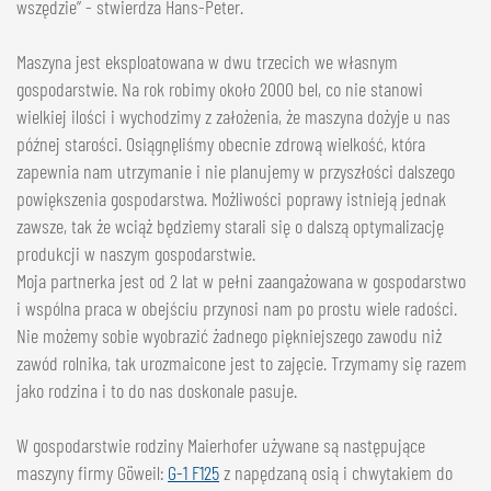
wszędzie” - stwierdza Hans-Peter.
Maszyna jest eksploatowana w dwu trzecich we własnym
gospodarstwie. Na rok robimy około 2000 bel, co nie stanowi
wielkiej ilości i wychodzimy z założenia, że maszyna dożyje u nas
późnej starości. Osiągnęliśmy obecnie zdrową wielkość, która
zapewnia nam utrzymanie i nie planujemy w przyszłości dalszego
powiększenia gospodarstwa. Możliwości poprawy istnieją jednak
zawsze, tak że wciąż będziemy starali się o dalszą optymalizację
produkcji w naszym gospodarstwie.
Moja partnerka jest od 2 lat w pełni zaangażowana w gospodarstwo
i wspólna praca w obejściu przynosi nam po prostu wiele radości.
Nie możemy sobie wyobrazić żadnego piękniejszego zawodu niż
zawód rolnika, tak urozmaicone jest to zajęcie. Trzymamy się razem
jako rodzina i to do nas doskonale pasuje.
W gospodarstwie rodziny Maierhofer używane są następujące
maszyny firmy Göweil:
G-1 F125
z napędzaną osią i chwytakiem do