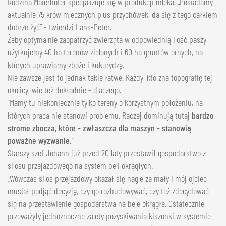
Rodzina Maierhofer specjalizuje się w produkcji mleka. „Posiadamy
aktualnie 75 krów mlecznych plus przychówek, da się z tego całkiem
dobrze żyć” - twierdzi Hans-Peter.
Żeby optymalnie zaopatrzyć zwierzęta w odpowiednią ilość paszy
użytkujemy 40 ha terenów zielonych i 60 ha gruntów ornych, na
których uprawiamy zboże i kukurydzę.
Nie zawsze jest to jednak takie łatwe. Każdy, kto zna topografię tej
okolicy, wie też dokładnie - dlaczego.
"Mamy tu niekoniecznie tylko tereny o korzystnym położeniu, na
których praca nie stanowi problemu. Raczej dominują tutaj
bardzo
strome zbocza, które - zwłaszcza dla maszyn - stanowią
poważne wyzwanie.
"
Starszy szef Johann już przed 20 laty przestawił gospodarstwo z
silosu przejazdowego na system beli okrągłych.
„Wówczas silos przejazdowy okazał się nagle za mały i mój ojciec
musiał podjąć decyzję, czy go rozbudowywać, czy też zdecydować
się na przestawienie gospodarstwa na bele okrągłe. Ostatecznie
przeważyły jednoznaczne zalety pozyskiwania kiszonki w systemie