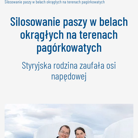
Silosowanie paszy w belach okrągłych na terenach pagórkowatych
NEDERLANDS
FRANÇAIS
Silosowanie paszy w belach
DEUTSCH
okrągłych na terenach
SZWAJCARIA
pagórkowatych
GÖWEIL Schweiz
DEUTSCH
Styryjska rodzina zaufała osi
FRANÇAIS
napędowej