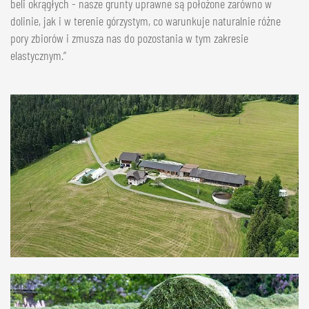
beli okrągłych - nasze grunty uprawne są położone zarówno w
dolinie, jak i w terenie górzystym, co warunkuje naturalnie różne
pory zbiorów i zmusza nas do pozostania w tym zakresie
elastycznym.”