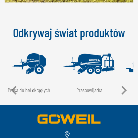
Odkrywaj świat produktów
Prasa do bel okrągłych
Prasoowijarka