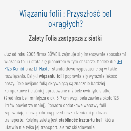
NEDERLANDS
Wiązaniu folii : Przyszłość bel
FRANÇAIS
okrągłych?
DEUTSCH
SZWAJCARIA
Zalety Folia zastępcza z siatki
GÖWEIL Schweiz
Już od roku 2005 firma GÖWEIL zajmuje się intensywnie sposobami
DEUTSCH
wiązania folii i stała się pionierem w tym obszarze. Modele die
G-1
FRANÇAIS
F125 Kombi
oraz
LT-Master
standardowo wyposażone są w takie
rozwiązania. Dzięki
wiązaniu folii
poprawia się wyraźnie jakość
paszy. Bele owijane folią okrywającą są znacznie bardziej
kompaktowe i ciaśniej sprasowane niż bele owinięte siatką
(średnica beli mniejsza o ok. 5-7 cm wzgl. bela zawiera około 126
litrów powietrza mniej). Ponadto dodatkowe warstwy folii
zapewniają lepszą ochroną przed uszkodzeniami podczas
transportu. Kolejną zaletą jest
stabilność kształtu beli
, która
ułatwia nie tylko jej transport, ale też składowanie.