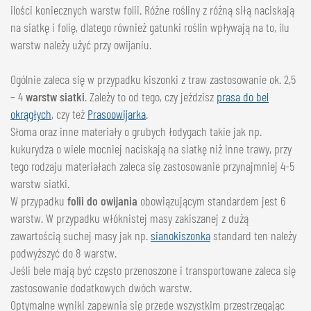
ilości koniecznych warstw folii. Różne rośliny z różną siłą naciskają
na siatkę i folię, dlatego również gatunki roślin wpływają na to, ilu
warstw należy użyć przy owijaniu.
Ogólnie zaleca się w przypadku kiszonki z traw zastosowanie ok. 2,5
– 4
warstw siatki
. Zależy to od tego, czy jeździsz
prasa do bel
okrągłych
, czy też
Prasoowijarka
.
Słoma oraz inne materiały o grubych łodygach takie jak np.
kukurydza o wiele mocniej naciskają na siatkę niż inne trawy, przy
tego rodzaju materiałach zaleca się zastosowanie przynajmniej 4-5
warstw siatki.
W przypadku
folii do owijania
obowiązującym standardem jest 6
warstw. W przypadku włóknistej masy zakiszanej z dużą
zawartością suchej masy jak np.
sianokiszonka
standard ten należy
podwyższyć do 8 warstw.
Jeśli bele mają być często przenoszone i transportowane zaleca się
zastosowanie dodatkowych dwóch warstw.
Optymalne wyniki zapewnia się przede wszystkim przestrzegając