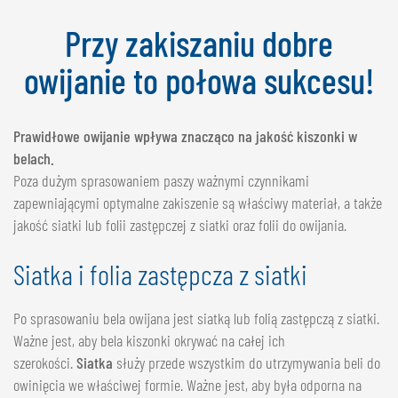
NEDERLANDS
Przy zakiszaniu dobre
FRANÇAIS
DEUTSCH
owijanie to połowa sukcesu!
SZWAJCARIA
Prawidłowe owijanie wpływa znacząco na jakość kiszonki w
GÖWEIL Schweiz
belach.
DEUTSCH
Poza dużym sprasowaniem paszy ważnymi czynnikami
zapewniającymi optymalne zakiszenie są właściwy materiał, a także
FRANÇAIS
jakość siatki lub folii zastępczej z siatki oraz folii do owijania.
Siatka i folia zastępcza z siatki
Po sprasowaniu bela owijana jest siatką lub folią zastępczą z siatki.
Ważne jest, aby bela kiszonki okrywać na całej ich
szerokości.
Siatka
służy przede wszystkim do utrzymywania beli do
owinięcia we właściwej formie. Ważne jest, aby była odporna na