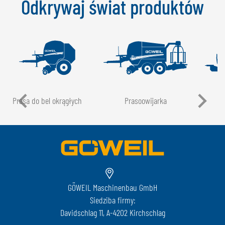
Odkrywaj świat produktów
Prasa do bel okrągłych
Prasoowijarka
GÖWEIL Maschinenbau GmbH
Siedziba firmy:
Davidschlag 11, A-4202 Kirchschlag