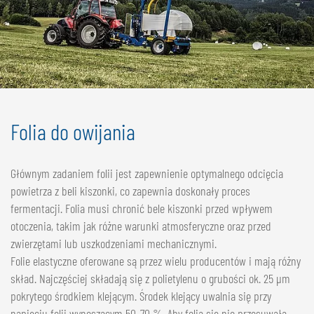
Folia do owijania
Głównym zadaniem folii jest zapewnienie optymalnego odcięcia
powietrza z beli kiszonki, co zapewnia doskonały proces
fermentacji. Folia musi chronić bele kiszonki przed wpływem
otoczenia, takim jak różne warunki atmosferyczne oraz przed
zwierzętami lub uszkodzeniami mechanicznymi.
Folie elastyczne oferowane są przez wielu producentów i mają różny
skład. Najczęściej składają się z polietylenu o grubości ok. 25 µm
pokrytego środkiem klejącym. Środek klejący uwalnia się przy
napięciu folii wynoszącym 50-70 %. Aby folia się nie przesuwała,