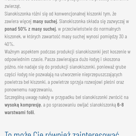
zwierząt.
Sianokiszonka różni się od konwencjonalnej kiszonki tym, że
zawiera więcej
masy suchej
. Sianokiszonka składa się zazwyczaj w
ponad 50% z masy suchej
, w przeciwieństwie do normalnych
kiszonek, w których zawartość masy suchej wynosi pomiędzy 30 a
40%.
Ważnym aspektem podczas produkcji sianokiszonki jest koszenie w
odpowiednim czasie. Pasza zawierająca dużo łodyg i skoszona
późno, nie nadaje się do produkcji sianokiszonki, ponieważ grube
części łodyg nie pozwalają na utworzenie nieprzepuszczających
powietrza bel kiszonki, a powietrze sprzyja rozwojowi pleśni oraz
ponownemu nagrzewaniu.
Szczególną uwagę należy w przypadku bel sianokiszonki zwrócić na
wysoką kompresję
, a po sprasowaniu owijać sianokiszonką
6-8
warstwami folii
.
To może Cię również zainteresować