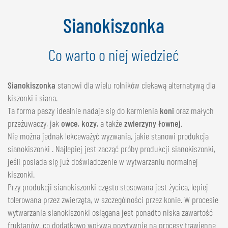
NEDERLANDS
Sianokiszonka
FRANÇAIS
DEUTSCH
Co warto o niej wiedzieć
SZWAJCARIA
GÖWEIL Schweiz
Sianokiszonka
stanowi dla wielu rolników ciekawą alternatywą dla
kiszonki i siana.
DEUTSCH
Ta forma paszy idealnie nadaje się do karmienia
koni
oraz małych
FRANÇAIS
przeżuwaczy, jak
owce
,
kozy
, a także
zwierzyny łownej
.
Nie można jednak lekceważyć wyzwania, jakie stanowi produkcja
sianokiszonki . Najlepiej jest zacząć próby produkcji sianokiszonki,
jeśli posiada się już doświadczenie w wytwarzaniu normalnej
kiszonki.
Przy produkcji sianokiszonki często stosowana jest życica, lepiej
tolerowana przez zwierzęta, w szczególności przez konie. W procesie
wytwarzania sianokiszonki osiągana jest ponadto niska zawartość
fruktanów, co dodatkowo wpływa pozytywnie na procesy trawienne