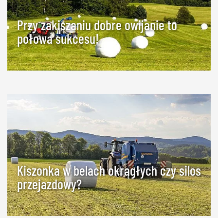
Przy zakiszaniu dobre owijanie to
połowa sukcesu!
Kiszonka w belach okrągłych czy silos
przejazdowy?