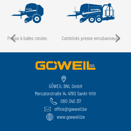
Presse à balles rondes
Combinés presse-enrubanneuse
GÖWEIL BNL GmbH
Mercatorstraße 14, 4780 Sankt-Vith
080 340 317
office@goeweil.be
www.goeweil.be