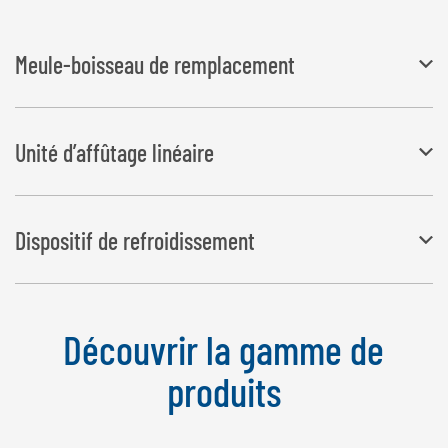
Meule-boisseau de remplacement
grain grossier (fournie) le grain fin permet une plus longue durée de
Unité d’affûtage linéaire
vie
Adaptateur pour affûter les couteaux droits
Dispositif de refroidissement
Réduit le développement de chaleur sur la lame lors de l'affûtage
Découvrir la gamme de
produits