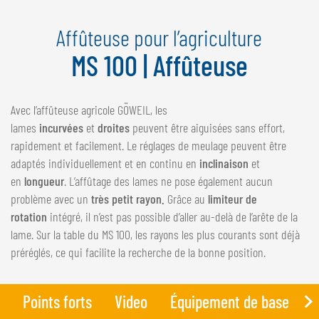
NEDERLANDS
Affûteuse pour l’agriculture
FRANÇAIS
DEUTSCH
MS 100 | Affûteuse
SUISSE
Avec l’affûteuse agricole GÖWEIL, les
GÖWEIL Schweiz
lames
incurvées
et
droites
peuvent être aiguisées sans effort,
DEUTSCH
rapidement et facilement. Le réglages de meulage peuvent être
FRANÇAIS
adaptés individuellement et en continu en
inclinaison
et
en
longueur
. L’affûtage des lames ne pose également aucun
problème avec un
très petit rayon.
Grâce au
limiteur de
rotation
intégré, il n’est pas possible d’aller au-delà de l’arête de la
lame. Sur la table du MS 100, les rayons les plus courants sont déjà
préréglés, ce qui facilite la recherche de la bonne position.
Points forts
Video
Équipement de base
D