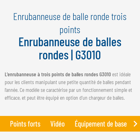
NEDERLANDS
Enrubanneuse de balle ronde trois
FRANÇAIS
DEUTSCH
points
Enrubanneuse de balles
SUISSE
GÖWEIL Schweiz
rondes | G3010
DEUTSCH
FRANÇAIS
L’enrubanneuse à trois points de balles rondes G3010
est idéale
pour les clients manipulant une petite quantité de balles pendant
l’année. Ce modèle se caractérise par un fonctionnement simple et
efficace, et peut être équipé en option d’un chargeur de balles.
Points forts
Vidéo
Équipement de base
D