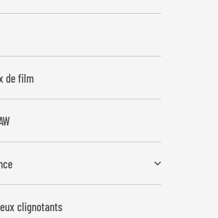
x de film
7AW
nce
evauchement précis du film pour les balles
feux clignotants