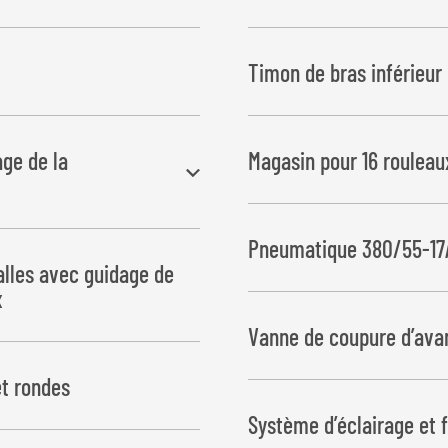
ans pompe Load-Sensing
Timon de bras inférieur
age de la
Magasin pour 16 rouleau
Pneumatique 380/55-1
 marche
alles avec guidage de
x
Vanne de coupure d’ava
et rondes
Ceci permet de garantir un ch
Système d’éclairage et 
carrées