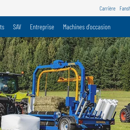
Carrière
Fans
e pays
ts
SAV
Entreprise
Machines d’occasion
BELGIQUE
S
GÖWEIL BNL
G
NEDERLANDS
D
FRANÇAIS
F
DEUTSCH