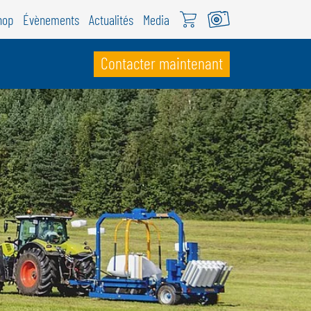
hop
Évènements
Actualités
Media
Contacter maintenant
UISSE
ÖWEIL Schweiz
EUTSCH
RANÇAIS