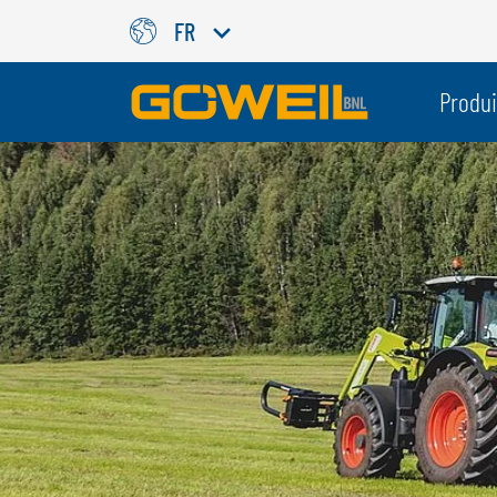
FR
Choisissez votre langue/votr
Produi
INTERNATIONAL
GÖWEIL
DEUTSCH
ESPAÑOL
ENGLISH
POLSKI
FRANÇAIS
ČESKÝ
NEDERLANDS