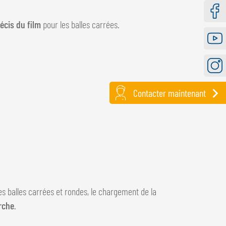
cis du film
pour les balles carrées.
Faceb
Youtu
Instag
Contacter maintenant
es balles carrées et rondes, le chargement de la
rche
.