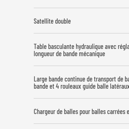
peut également être utilisé avec des tracteurs s
Satellite double
Table basculante hydraulique avec régl
longueur de bande mécanique
Chargement des balles à droite dans le sens de la
Large bande continue de transport de b
Dépôt des balles vers la gauche
bande et 4 rouleaux guide balle latérau
Chargeur de balles pour balles carrées 