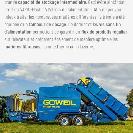
grande
capacité de stockage intermédiaire
. Ceci évite ainsi tout
arrêt du VARIO-Master V140 lors de l’alimentation. Afin de pouvoir
mieux traiter les nombreuses matières différentes, la trémie a été
équipée d’un
tambour de dosage
. Ce dernier et les
vis sans fin
d’alimentation
permettent de garantir un
flux de produits régulier
sur l’élévateur et préparent également de manière optimale les
matières fibreuses
, comme l’herbe ou la luzerne.