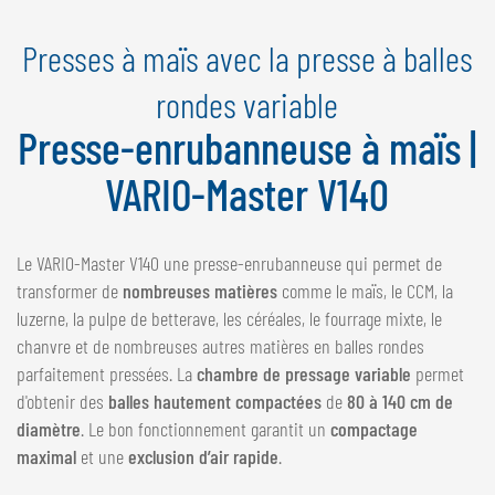
NEDERLANDS
Presses à maïs avec la presse à balles
FRANÇAIS
DEUTSCH
rondes variable
Presse-enrubanneuse à maïs |
SUISSE
GÖWEIL Schweiz
VARIO-Master V140
DEUTSCH
FRANÇAIS
Le VARIO-Master V140 une presse-enrubanneuse qui permet de
transformer de
nombreuses matières
comme le maïs, le CCM, la
luzerne, la pulpe de betterave, les céréales, le fourrage mixte, le
chanvre et de nombreuses autres matières en balles rondes
parfaitement pressées. La
chambre de pressage variable
permet
d'obtenir des
balles hautement compactées
de
80 à 140 cm de
diamètre
. Le bon fonctionnement garantit un
compactage
maximal
et une
exclusion d’air rapide
.