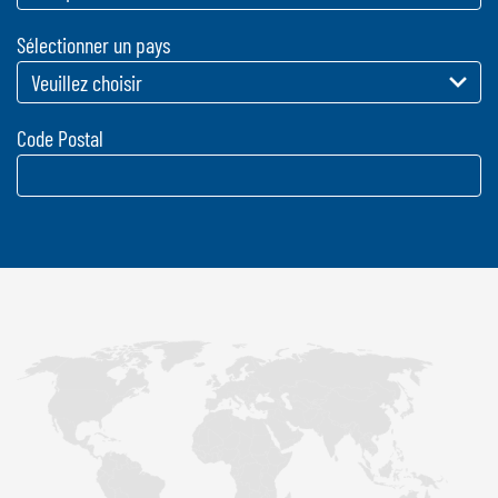
NEDERLANDS
Sélectionner un pays
FRANÇAIS
DEUTSCH
SUISSE
Code Postal
GÖWEIL Schweiz
DEUTSCH
FRANÇAIS