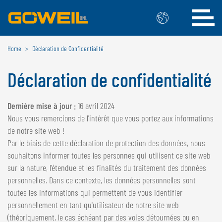
Home
Déclaration de Confidentialité
Choisissez votre langue/votre pays
Déclaration de confidentialité
INTERNATIONAL
GÖWEIL
Dernière mise à jour :
16 avril 2024
Nous vous remercions de l'intérêt que vous portez aux informations
DEUTSCH
ESPAÑOL
de notre site web !
ENGLISH
POLSKI
Par le biais de cette déclaration de protection des données, nous
FRANÇAIS
ČESKÝ
souhaitons informer toutes les personnes qui utilisent ce site web
NEDERLANDS
sur la nature, l'étendue et les finalités du traitement des données
personnelles. Dans ce contexte, les données personnelles sont
BELGIQUE
toutes les informations qui permettent de vous identifier
personnellement en tant qu'utilisateur de notre site web
GÖWEIL BNL
(théoriquement, le cas échéant par des voies détournées ou en