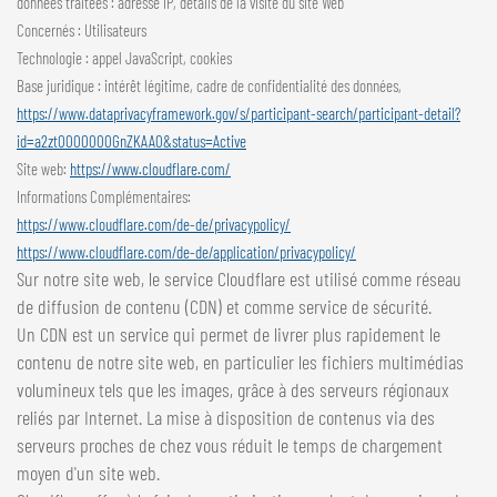
données traitées : adresse IP, détails de la visite du site Web
Concernés : Utilisateurs
Technologie : appel JavaScript, cookies
Base juridique : intérêt légitime, cadre de confidentialité des données,
https://www.dataprivacyframework.gov/s/participant-search/participant-detail?
id=a2zt0000000GnZKAA0&status=Active
Site web:
https://www.cloudflare.com/
Informations Complémentaires:
https://www.cloudflare.com/de-de/privacypolicy/
https://www.cloudflare.com/de-de/application/privacypolicy/
Sur notre site web, le service Cloudflare est utilisé comme réseau
de diffusion de contenu (CDN) et comme service de sécurité.
Un CDN est un service qui permet de livrer plus rapidement le
contenu de notre site web, en particulier les fichiers multimédias
volumineux tels que les images, grâce à des serveurs régionaux
reliés par Internet. La mise à disposition de contenus via des
serveurs proches de chez vous réduit le temps de chargement
moyen d'un site web.