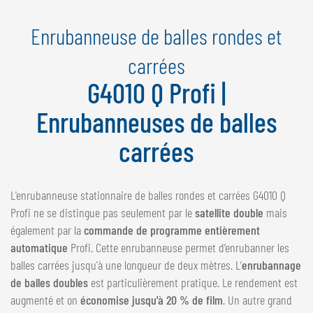
NEDERLANDS
Enrubanneuse de balles rondes et
FRANÇAIS
DEUTSCH
carrées
G4010 Q Profi |
SUISSE
GÖWEIL Schweiz
Enrubanneuses de balles
DEUTSCH
carrées
FRANÇAIS
L'enrubanneuse stationnaire de balles rondes et carrées G4010 Q
Profi ne se distingue pas seulement par le
satellite double
mais
également par la
commande de programme entièrement
automatique
Profi. Cette enrubanneuse permet d’enrubanner les
balles carrées jusqu'à une longueur de deux mètres. L’
enrubannage
de balles doubles
est particulièrement pratique. Le rendement est
augmenté et on
économise jusqu'à 20 % de film
. Un autre grand