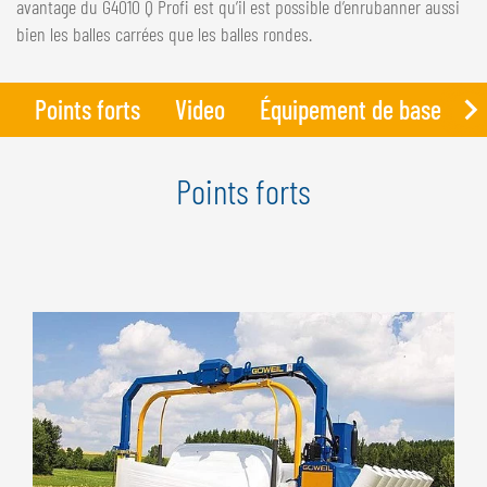
avantage du G4010 Q Profi est qu’il est possible d’enrubanner aussi
bien les balles carrées que les balles rondes.
Points forts
Video
Équipement de base
D
Points forts