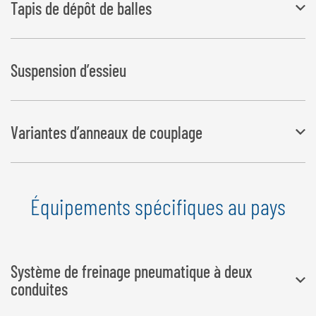
Tapis de dépôt de balles
mm selon la position de la partie supérieure, avec essieu élévateur
sorti
Tapis en caoutchouc mobile hydrauliquement, commande par
Suspension d’essieu
télécommande radio
Variantes d’anneaux de couplage
Un grand choix d’anneaux de couplage est à votre disposition
Équipements spécifiques au pays
Variantes d’anneaux de couplage
Système de freinage pneumatique à deux
conduites