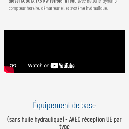
diesel KUBOTA 17,5 kW refroidi à l’eau
avec batterie, dynamo,
compteur horaire, démarreur él. et système hydraulique.
Équipement de base
(sans huile hydraulique) - AVEC réception UE par
type