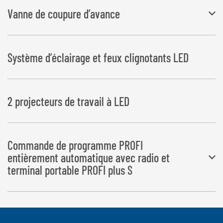
moteur diesel 17,5 kW, refroidi à l’eau, batterie, démarreur électrique,
Vanne de coupure d’avance
compteur horaire, filtre à pression et de retour, réservoir d’huile
hydraulique de 44 l et variateur de vitesse automatique
Ceci permet de garantir un chevauchement précis du film pour les
Système d’éclairage et feux clignotants LED
balles rectangulaires
2 projecteurs de travail à LED
Commande de programme PROFI
entièrement automatique avec radio et
terminal portable PROFI plus S
Toutes les opérations sont exécutées de manière entièrement
automatique