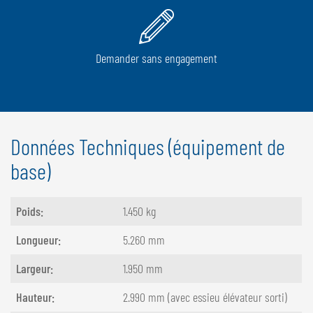
Demander sans engagement
Données Techniques (équipement de
base)
Poids
:
1.450 kg
Longueur
:
5.260 mm
Largeur
:
1.950 mm
Hauteur
:
2.990 mm (avec essieu élévateur sorti)