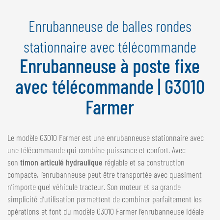
NEDERLANDS
Enrubanneuse de balles rondes
FRANÇAIS
DEUTSCH
stationnaire avec télécommande
Enrubanneuse à poste fixe
SUISSE
GÖWEIL Schweiz
avec télécommande | G3010
DEUTSCH
Farmer
FRANÇAIS
Le modèle G3010 Farmer est une enrubanneuse stationnaire avec
une télécommande qui combine puissance et confort. Avec
son
timon articulé hydraulique
réglable et sa construction
compacte, l’enrubanneuse peut être transportée avec quasiment
n’importe quel véhicule tracteur. Son moteur et sa grande
simplicité d’utilisation permettent de combiner parfaitement les
opérations et font du modèle G3010 Farmer l’enrubanneuse idéale