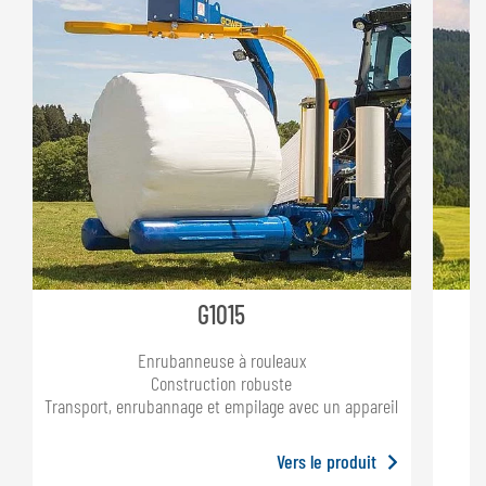
G1015
Enrubanneuse à rouleaux
Construction robuste
Ut
Transport, enrubannage et empilage avec un appareil
Vers le produit