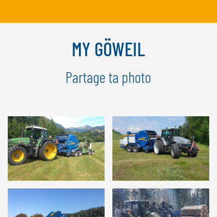
NEDERLANDS
FRANÇAIS
DEUTSCH
MY GÖWEIL
SUISSE
Partage ta photo
GÖWEIL Schweiz
DEUTSCH
FRANÇAIS