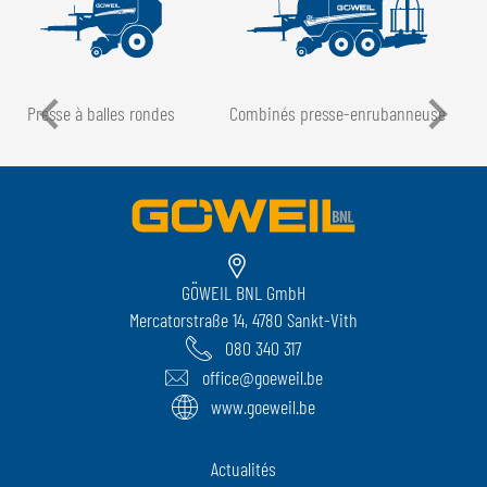
Presse à balles rondes
Combinés presse-enrubanneuse
GÖWEIL BNL GmbH
Mercatorstraße 14, 4780 Sankt-Vith
080 340 317
office@goeweil.be
www.goeweil.be
Actualités