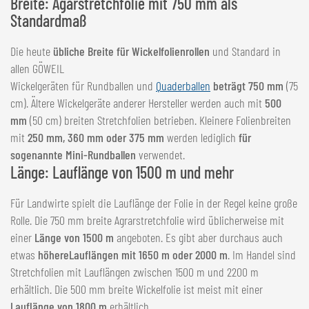
Breite: Agarstretchfolie mit 750 mm als
Standardmaß
Die heute
übliche Breite für Wickelfolienrollen
und Standard in
allen GÖWEIL
Wickelgeräten für Rundballen und
Quaderballen
beträgt 750 mm
(75
cm). Ältere Wickelgeräte anderer Hersteller werden auch mit
500
mm
(50 cm) breiten Stretchfolien betrieben. Kleinere Folienbreiten
mit
250 mm, 360 mm oder 375 mm
werden lediglich
für
sogenannte Mini-Rundballen
verwendet.
Länge: Lauflänge von 1500 m und mehr
Für Landwirte spielt die Lauflänge der Folie in der Regel keine große
Rolle. Die 750 mm breite Agrarstretchfolie wird üblicherweise mit
einer
Länge von 1500 m
angeboten. Es gibt aber durchaus auch
etwas
höhere
Lauflängen mit 1650 m oder 2000 m
. Im Handel sind
Stretchfolien mit Lauflängen zwischen 1500 m und 2200 m
erhältlich. Die 500 mm breite Wickelfolie ist meist mit einer
Lauflänge von 1800 m
erhältlich.