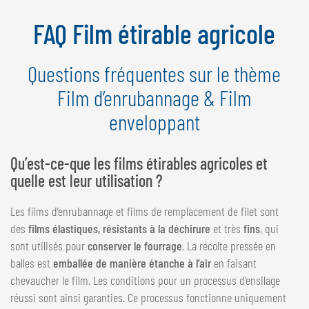
NEDERLANDS
FAQ Film étirable agricole
FRANÇAIS
DEUTSCH
Questions fréquentes sur le thème
SUISSE
Film d’enrubannage & Film
GÖWEIL Schweiz
enveloppant
DEUTSCH
FRANÇAIS
Qu’est-ce-que les films étirables agricoles et
quelle est leur utilisation ?
Les films d’enrubannage et films de remplacement de filet sont
des
films élastiques, résistants à la déchirure
et très
fins
, qui
sont utilisés pour
conserver le fourrage
. La récolte pressée en
balles est
emballée de manière étanche à l’air
en faisant
chevaucher le film. Les conditions pour un processus d’ensilage
réussi sont ainsi garanties. Ce processus fonctionne uniquement