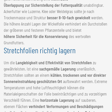
Überlappung zur Sicherstellung der Futterqualität
unabdingbar.
Ackerfutter wie Luzerne, Klee oder Weidelgras sollte je nach
Trockenmasse und Struktur
besser 8-10-fach gewickelt
werden.
Die höhere Anzahl Lagen der Wickelfolie verhindert ein Durchstoßen
der gröberen und festeren Pflanzenteile und bietet
höhere Sicherheit für die Konservierung
des wertvollen
Grundfutters.
Stretchfolien richtig lagern
Um die
Langlebigkeit und Effektivität von Stretchfolien
zu
gewährleisten, ist eine
sachgemäße Lagerung
unerlässlich.
Stretchfolien sollten an einem
kühlen, trockenen und vor direkter
Sonneneinstrahlung geschützten Ort
aufbewahrt werden. Extreme
Temperaturen und hohe Luftfeuchtigkeit können die
Materialeigenschaften der Folie beeinträchtigen und zu vorzeitigem
Verschleiß führen. Eine
horizontale Lagerung
auf sauberen,
ebenen Flächen
verhindert Verformungen und Beschädigungen