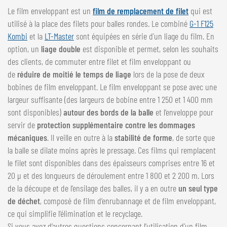
Le film enveloppant est un
film de remplacement de filet
qui est
utilisé à la place des filets pour balles rondes. Le combiné
G-1 F125
Kombi
et la
LT-Master
sont équipées en série d'un liage du film. En
option, un
liage double
est disponible et permet, selon les souhaits
des clients, de commuter entre filet et film enveloppant ou
de
réduire de moitié le temps de liage
lors de la pose de deux
bobines de film enveloppant. Le film enveloppant se pose avec une
largeur suffisante (des largeurs de bobine entre 1 250 et 1 400 mm
sont disponibles)
autour des bords de la balle
et l’enveloppe pour
servir de
protection supplémentaire contre les dommages
mécaniques
. Il veille en outre à la
stabilité de forme
, de sorte que
la balle se dilate moins après le pressage. Ces films qui remplacent
le filet sont disponibles dans des épaisseurs comprises entre 16 et
20 µ et des longueurs de déroulement entre 1 800 et 2 200 m. Lors
de la découpe et de l’ensilage des balles, il y a en outre
un seul type
de déchet
, composé de film d’enrubannage et de film enveloppant,
ce qui simplifie l’élimination et le recyclage.
Si vous avez d’autres questions concernant l’utilisation d'un film