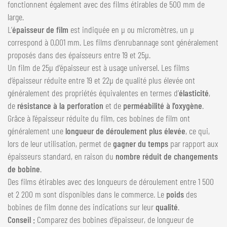
fonctionnent également avec des films étirables de 500 mm de
large.
L’
épaisseur de film
est indiquée en µ ou micromètres, un µ
correspond à 0,001 mm. Les films d’enrubannage sont généralement
proposés dans des épaisseurs entre 19 et 25µ.
Un film de 25µ d’épaisseur est à usage universel. Les films
d’épaisseur réduite entre 19 et 22µ de qualité plus élevée ont
généralement des propriétés équivalentes en termes d’
élasticité
,
de
résistance à la perforation
et de
perméabilité à l’oxygène
.
Grâce à l’épaisseur réduite du film, ces bobines de film ont
généralement une
longueur de déroulement plus élevée
, ce qui,
lors de leur utilisation, permet de
gagner du temps
par rapport aux
épaisseurs standard, en raison du
nombre réduit de changements
de bobine
.
Des films étirables avec des longueurs de déroulement entre 1 500
et 2 200 m sont disponibles dans le commerce. Le
poids
des
bobines de film donne des indications sur leur
qualité
.
Conseil :
Comparez des bobines d’épaisseur, de longueur de