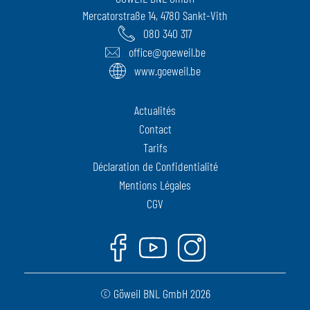
Mercatorstraße 14, 4780 Sankt-Vith
080 340 317
office@goeweil.be
www.goeweil.be
Actualités
Contact
Tarifs
Déclaration de Confidentialité
Mentions Légales
CGV
Facebook
Youtube
Instagram
© Göweil BNL GmbH 2026