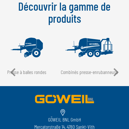
Découvrir la gamme de
produits
Presse à balles rondes
Combinés presse-enrubanneuse
GÖWEIL BNL GmbH
Mercatorstraße 14, 4780 Sankt-Vith