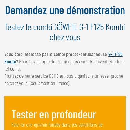
NEDERLANDS
Demandez une démonstration
FRANÇAIS
DEUTSCH
Testez le combi GÖWEIL G-1 F125 Kombi
chez vous
SUISSE
GÖWEIL Schweiz
Vous êtes intéressé par le combi presse-enrubanneuse
G-1 F125
DEUTSCH
Kombi
?
Nous savons que de tels investissements doivent être bien
FRANÇAIS
réfléchis.
Profitez de notre service DEMO et nous organisons un essai proche
de chez vous (Seulement en France).
Tester en profondeur
Fais-toi une opinion fondée dans tes conditions de