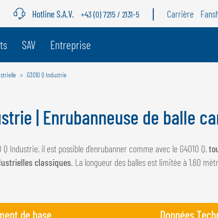
Hotline S.A.V.
Carrière
Fans
+43 (0) 7215 / 2131-5
e pays
ts
SAV
Entreprise
trielle
G3010 Q Industrie
BELGIQUE
S
GÖWEIL BNL
G
strie | Enrubanneuse de balle c
NEDERLANDS
D
FRANÇAIS
F
 Q Industrie, il est possible d’enrubanner comme avec le G4010 Q,
to
DEUTSCH
dustrielles classiques
. La longueur des balles est limitée à 1,60 mèt
ment de base
Données Tech