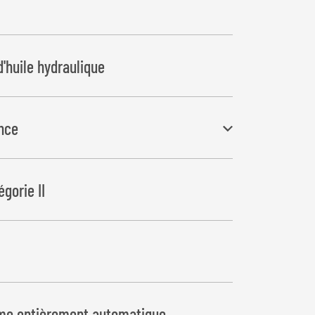
'huile hydraulique
nce
evauchement précis du film pour les balles
gorie II
e entièrement automatique