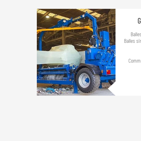
G
Balle
Balles s
Comma