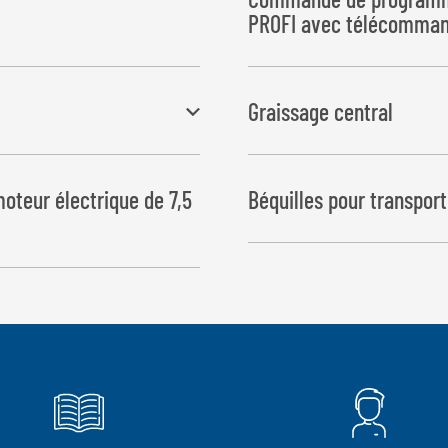
PROFI avec télécomman
Toutes les opérations sont e
Graissage central
la fin du film
oteur électrique de 7,5
Béquilles pour transport