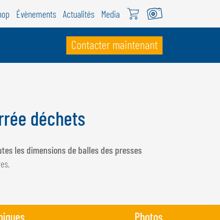
hop
Évènements
Actualités
Media
Contacter maintenant
UISSE
ÖWEIL Schweiz
arrée déchets
EUTSCH
RANÇAIS
utes les dimensions de balles des presses
res.
niques
Photos