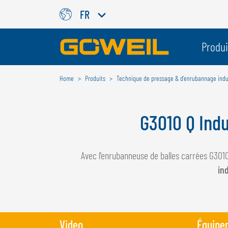
FR
Choisissez votre langue/votr
Produi
Home
Produits
Technique de pressage & d’enrubannage indus
INTERNATIONAL
GÖWEIL
G3010 Q Indu
DEUTSCH
ESPAÑOL
ENGLISH
POLSKI
Avec l'enrubanneuse de balles carrées G3010
FRANÇAIS
ČESKÝ
in
NEDERLANDS
Video
Équipe