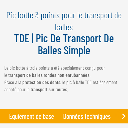
NEDERLANDS
Pic botte 3 points pour le transport de
FRANÇAIS
DEUTSCH
balles
TDE | Pic De Transport De
SUISSE
GÖWEIL Schweiz
Balles Simple
DEUTSCH
FRANÇAIS
Le pic botte à trois points a été spécialement conçu pour
le
transport de balles rondes non enrubannées
.
Grâce à la
protection des dents,
le pic à balle TDE est également
adapté pour le
transport sur routes.
Équiement de base
Données techniques
Pho