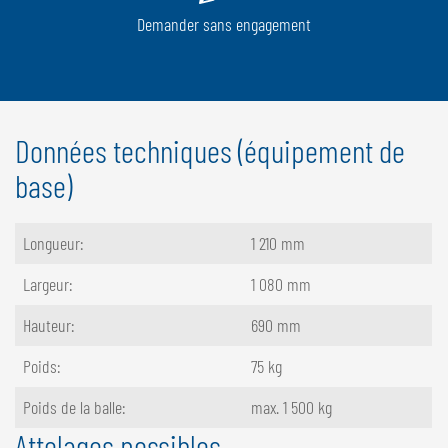
Demander sans engagement
Données techniques (équipement de
base)
Longueur:
1 210 mm
Largeur:
1 080 mm
Hauteur:
690 mm
Poids:
75 kg
Poids de la balle:
max. 1 500 kg
Attelages possibles