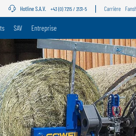
Hotline S.A.V.
Carrière
Fans
+43 (0) 7215 / 2131-5
e pays
ts
SAV
Entreprise
BELGIQUE
S
GÖWEIL BNL
G
NEDERLANDS
D
FRANÇAIS
F
DEUTSCH