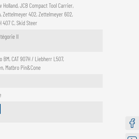
w Holland, JCB Compact Tool Carrier,
n, Zettelmeyer 402, Zettelmeyer 602,
H 407 C, Skid Steer
tégorie II
lvo BM, CAT 907H / Liebherr L507,
n, Matbro Pin&Cone
e
Faceb