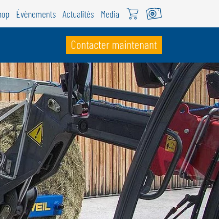
hop
Évènements
Actualités
Media
Contacter maintenant
UISSE
ÖWEIL Schweiz
EUTSCH
RANÇAIS