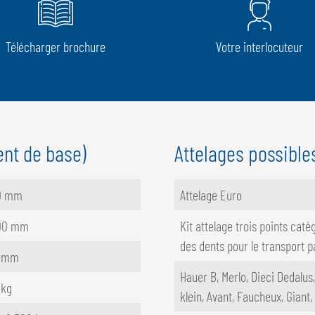
Télécharger brochure
Votre interlocuteur
nt de base)
Attelages possible
10 mm
Attelage Euro
00 mm
Kit attelage trois points catég
des dents pour le transport p
 mm
Hauer B, Merlo, Dieci Dedalu
 kg
klein, Avant, Faucheux, Giant,