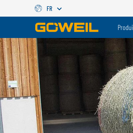
FR
Choisissez votre langue/votr
Produi
INTERNATIONAL
GÖWEIL
DEUTSCH
ESPAÑOL
ENGLISH
POLSKI
FRANÇAIS
ČESKÝ
NEDERLANDS