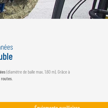
nnées
uble
nées
(diamètre de balle max. 1,60 m). Grâce à
 routes
.
Équiements auxiliaires