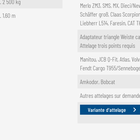
. 2 500 kg
Merlo ZM3, SMS, MX, Dieci/Ne
Schäffer groß, Claas Scorpio
. 1,60 m
Liebherr L514, Faresin, CAT T
Adaptateur triangle Weiste ca
Attelage trois points requis
Manitou, JCB Q-Fit, Atlas, Vo
Fendt Cargo T955/Senneboge
Amkodor, Bobcat
Autres attelages sur demand
Variante d‘attelage