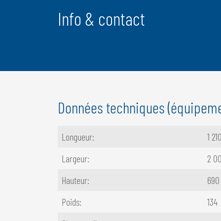
Info & contact
Données techniques (équipeme
Longueur:
1 2
Largeur:
2 0
Hauteur:
690
Poids:
134