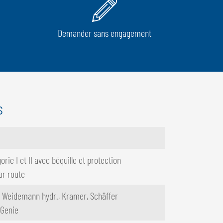
Demander sans engagement
s
orie I et II avec béquille et protection
ar route
s, Weidemann hydr., Kramer, Schäffer
 Genie