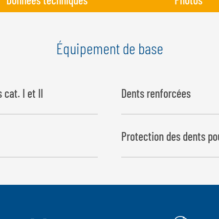
Équipement de base
cat. I et II
Dents renforcées
Ø : 42 mm, longueur 1 100 mm
Protection des dents pou